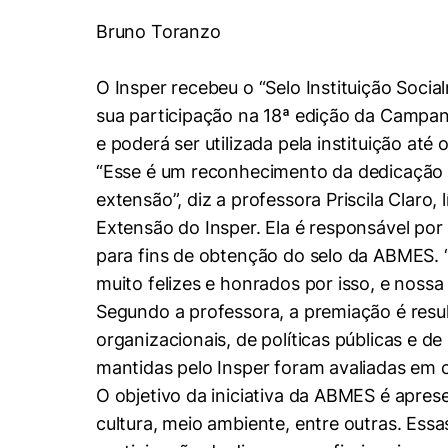
Conhecimento
Bruno Toranzo
Hub de Inovação e
Repositório Institucional
Instagram
Empreendedorismo
Women in Action
Pesquisa na Graduação
Linkedin
O Insper recebeu o “Selo Instituição Soc
sua participação na 18ª edição da Campanh
Trabalhe conosco
Seminários Acadêmicos
e poderá ser utilizada pela instituição at
Comitê de Ética em
Sala de Imprensa
Pesquisa
“Esse é um reconhecimento da dedicação d
extensão”, diz a professora Priscila Claro
Extensão do Insper. Ela é responsável por 
para fins de obtenção do selo da ABMES.
muito felizes e honrados por isso, e nos
Segundo a professora, a premiação é resu
organizacionais, de políticas públicas e d
mantidas pelo Insper foram avaliadas em 
O objetivo da iniciativa da ABMES é aprese
cultura, meio ambiente, entre outras. Essa