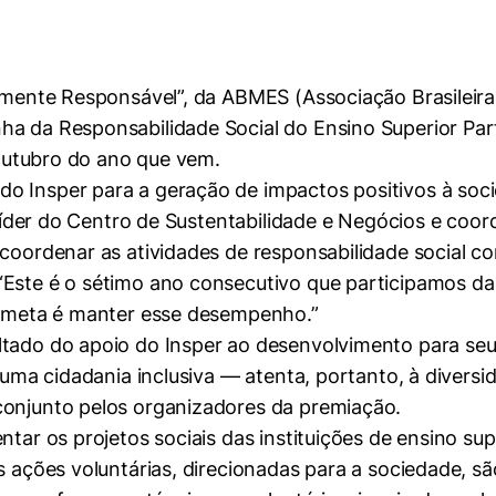
ialmente Responsável”, da ABMES (Associação Brasileir
a da Responsabilidade Social do Ensino Superior Parti
é outubro do ano que vem.
o Insper para a geração de impactos positivos à soci
, líder do Centro de Sustentabilidade e Negócios e co
coordenar as atividades de responsabilidade social co
 “Este é o sétimo ano consecutivo que participamos 
sa meta é manter esse desempenho.”
ltado do apoio do Insper ao desenvolvimento para se
e uma cidadania inclusiva — atenta, portanto, à divers
conjunto pelos organizadores da premiação.
ntar os projetos sociais das instituições de ensino su
s ações voluntárias, direcionadas para a sociedade, sã