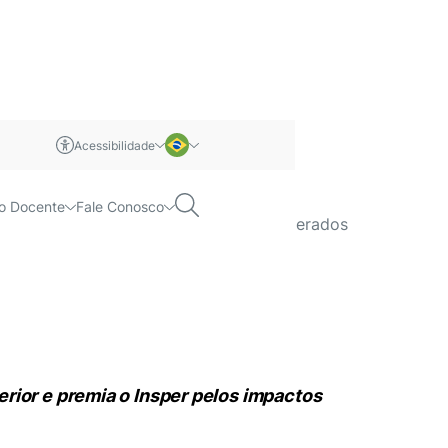
Acessibilidade
e Responsável
m libras
Português
Pesquisar
o Docente
Fale Conosco
ia o Insper pelos impactos positivos gerados
Inglês
rior e premia o Insper pelos impactos