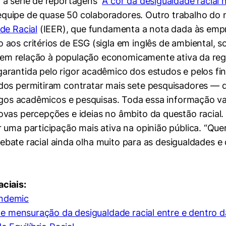
a série de reportagens “
A cor da desigualdade racial n
uipe de quase 50 colaboradores. Outro trabalho do n
de Racial
(IEER), que fundamenta a nota dada às emp
o aos critérios de ESG (sigla em inglês de ambiental, 
os em relação à população economicamente ativa da re
rantida pelo rigor acadêmico dos estudos e pelos fin
dos permitiram contratar mais sete pesquisadores — 
igos acadêmicos e pesquisas. Toda essa informação vai 
vas percepções e ideias no âmbito da questão racial.
r uma participação mais ativa na opinião pública. “Q
o debate racial ainda olha muito para as desigualdades
ciais:
andemic
mente necessários
 de mensuração da desigualdade racial entre e dentro 