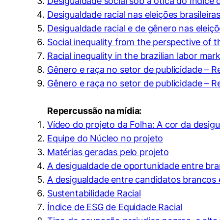
Desigualdade social sob a ótica do Índice d
Cookies de pref
Desigualdade racial nas eleições brasileira
Desigualdade racial e de gênero nas eleiçõ
Social inequality from the perspective of 
Racial inequality in the brazilian labor mar
Gênero e raça no setor de publicidade – Re
Gênero e raça no setor de publicidade – Re
Repercussão na mídia:
Vídeo do projeto da Folha: A cor da desigu
Equipe do Núcleo no projeto
Matérias geradas pelo projeto
A desigualdade de oportunidade entre bra
A desigualdade entre candidatos brancos 
Sustentabilidade Racial
Índice de ESG de Equidade Racial