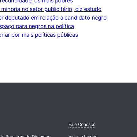
 fecundidade, os mais pobres
noria no setor publicitário, diz estudo
er deputado em relação a candidato negro
spaço para negros na política
onar por mais políticas públicas
Fale Conosco
de Registros de Diplomas
Visite o Insper