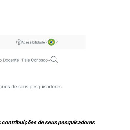
Acessibilidade
m libras
Português
Pesquisar
o Docente
Fale Conosco
no combate à
Inglês
uições de seus pesquisadores
as contribuições de seus pesquisadores