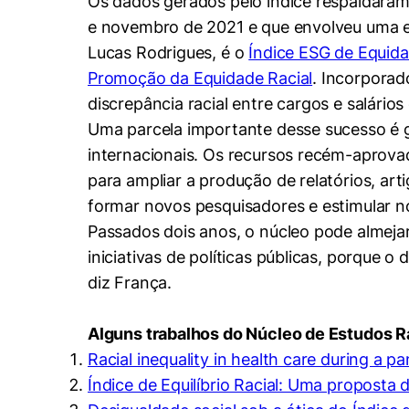
Os dados gerados pelo índice respaldaram 
e novembro de 2021 e que envolveu uma eq
Lucas Rodrigues, é o
Índice ESG de Equida
Promoção da Equidade Racial
. Incorporad
discrepância racial entre cargos e salári
Uma parcela importante desse sucesso é ga
internacionais. Os recursos recém-aprova
para ampliar a produção de relatórios, art
formar novos pesquisadores e estimular no
Passados dois anos, o núcleo pode almeja
iniciativas de políticas públicas, porque 
diz França.
Alguns trabalhos do Núcleo de Estudos Ra
Racial inequality in health care during a p
Cookies estrita
Índice de Equilíbrio Racial: Uma proposta