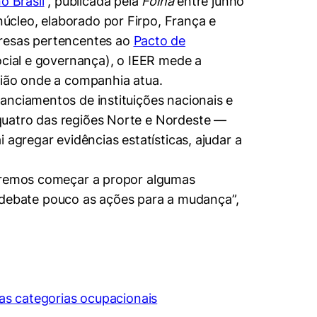
o Brasil
”, publicada pela
Folha
entre junho
úcleo, elaborado por Firpo, França e
resas pertencentes ao
Pacto de
social e governança), o IEER mede a
gião onde a companhia atua.
anciamentos de instituições nacionais e
quatro das regiões Norte e Nordeste —
agregar evidências estatísticas, ajudar a
ueremos começar a propor algumas
 e debate pouco as ações para a mudança”,
das categorias ocupacionais