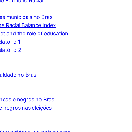
e Equilíbrio Racial
erências de usuário
s
es municipais no Brasil
the Racial Balance Index
ket and the role of education
latório 1
latório 2
aldade no Brasil
ncos e negros no Brasil
e negros nas eleições