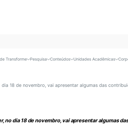
Acessível e
de Transforme
Pesquisa
Conteúdos
Unidades Acadêmicas
Corp
aciais debate os desafios 
o dia 18 de novembro, vai apresentar algumas das contrib
er
, no dia 18 de novembro, vai apresentar algumas d