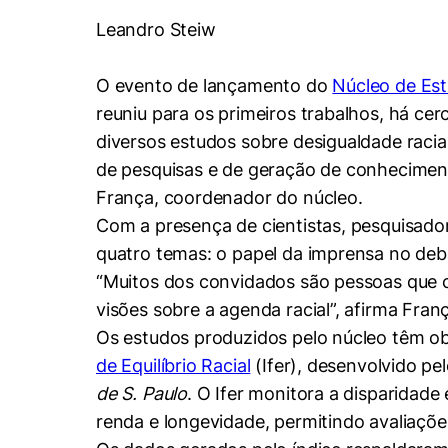
Conhecimento
Leandro Steiw
Hub de Inovação e
Repositório Institucional
Instagram
Empreendedorismo
Women in Action
Pesquisa na Graduação
Linkedin
O evento de lançamento do
Núcleo de Est
reuniu para os primeiros trabalhos, há ce
Trabalhe conosco
Seminários Acadêmicos
diversos estudos sobre desigualdade racia
Comitê de Ética em
Sala de Imprensa
Pesquisa
de pesquisas e de geração de conhecimento
França, coordenador do núcleo.
Com a presença de cientistas, pesquisadore
quatro temas: o papel da imprensa no debat
“Muitos dos convidados são pessoas que 
visões sobre a agenda racial”, afirma Fran
Os estudos produzidos pelo núcleo têm ob
de Equilíbrio Racial
(Ifer), desenvolvido pe
de S. Paulo
. O Ifer monitora a disparidade
renda e longevidade, permitindo avaliaçõe