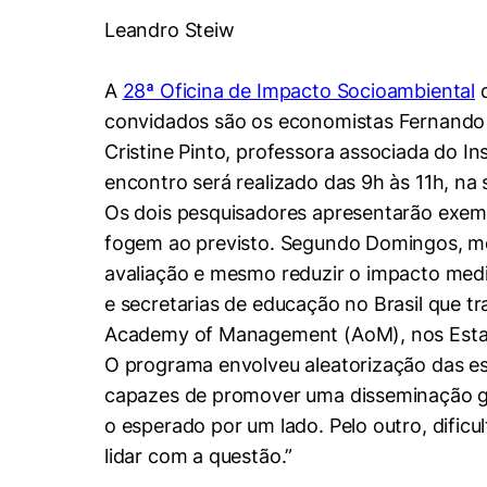
Conhecimento
Leandro Steiw
Hub de Inovação e
Repositório Institucional
Instagram
Empreendedorismo
Women in Action
Pesquisa na Graduação
Linkedin
A
28ª Oficina de Impacto Socioambiental
convidados são os economistas Fernando 
Trabalhe conosco
Seminários Acadêmicos
Cristine Pinto, professora associada do I
Comitê de Ética em
Sala de Imprensa
encontro será realizado das 9h às 11h, na
Pesquisa
Os dois pesquisadores apresentarão exem
fogem ao previsto. Segundo Domingos, me
avaliação e mesmo reduzir o impacto medid
e secretarias de educação no Brasil que t
Academy of Management (AoM), nos Esta
Cookies estrita
O programa envolveu aleatorização das es
capazes de promover uma disseminação ge
Cookies de pref
o esperado por um lado. Pelo outro, dific
lidar com a questão.”