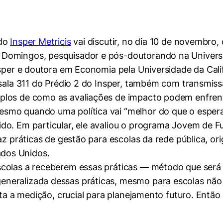
do
Insper Metricis
vai discutir, no dia 10 de novembro
Domingos, pesquisador e pós-doutorando na Universi
nsper e doutora em Economia pela Universidade da Cal
 sala 311 do Prédio 2 do Insper, também com transmiss
plos de como as avaliações de impacto podem enfrent
smo quando uma política vai “melhor do que o espera
o. Em particular, ele avaliou o programa Jovem de Fut
raz práticas de gestão para escolas da rede pública, o
dos Unidos.
mente necessários
colas a receberem essas práticas — método que será 
neralizada dessas práticas, mesmo para escolas não 
erências de usuário
ulta a medição, crucial para planejamento futuro. En