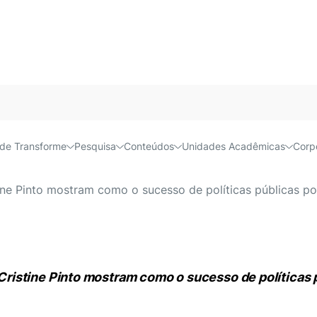
ate os problemas com a me
Acessível e
de Transforme
Pesquisa
Conteúdos
Unidades Acadêmicas
Corp
e Pinto mostram como o sucesso de políticas públicas pod
istine Pinto mostram como o sucesso de políticas p