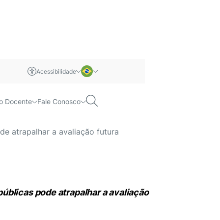
Acessibilidade
dição de impacto
m libras
Português
Pesquisar
o Docente
Fale Conosco
Inglês
e atrapalhar a avaliação futura
úblicas pode atrapalhar a avaliação