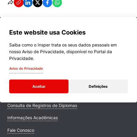
Este website usa Cookies
Saiba como o Insper trata os seus dados pessoais em
nosso Aviso de Privacidade, disponível no Portal da
Cursos
Privacidade.
Quem Somos
Aviso de Privacidade
Comunidade Transforme
Aceitar
Definições
Campus
Consulta de Registros de Diplomas
Informações Acadêmicas
Fale Conosco