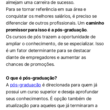
almejam uma carreira de sucesso.
Women in Action
Engenharia e Ciência da Computação
Fale Conosco
Busca por docentes
Biblioteca Telles
Para se tornar referência em sua área e
Prêmio Duda Ermírio de Moraes
Como funciona
Notícias
Trabalhe conosco
Direito
Áreas de Conhecimento
conquistar os melhores salários, é preciso se
Repositório Institucional
Atendimento
Youtube
Resolução Eficaz de Problemas
Sala de Imprensa
diferenciar de outros profissionais. Um
caminho
Prêmios de Excelência
Todas as Engenharias
Pesquisa na Graduação
Visite o Insper
Instagram
promissor para isso é a pós-graduação
.
Oportunidade de Negócios
Ensino e aprendizagem
Os cursos de pós trazem a oportunidade de
Seminários Acadêmicos
Canal de Ética
Engenharia de Computação
Linkedin
ampliar o conhecimento, de se especializar. Isso
Comitê de Ética em Pesquisa
Ouvidoria
é um fator determinante para se destacar
Engenharia de Produção
Portal da Privacidade
diante de empregadores e aumentar as
Engenharia Mecânica
Direito
chances de promoções.
Engenharia Mecatrônica
Economia
O que é pós-graduação?
A
pós-graduação
é direcionada para quem já
Finanças
possui um curso superior e deseja aprofundar
seus conhecimentos. É opção também de
Negócios
atualização para aqueles que já terminaram a