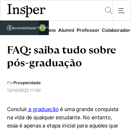
Acessível em libras
Acessibilidade
Links rápidos
Aluno
Alumni
Professor
Colaborador
Português
Cursos
Inglês
Quem Somos
FAQ: saiba tudo sobre
Vestibular
pós-graduação
Graduação
Comunidade Transforme
O Insper
Pós-Graduação
Campus
Pesquisa
Missão
Por
Prosperidade
Educação Executiva
Internacional
Projetos Sociais
12/10/2022 17:00
Conteúdos
Pesquisa no Insper
Busca por Áreas de Conhecimento
Student Life
Lista de doadores
Centros de Conhecimento
Unidades Acadêmicas
Carreiras e Cursos
Concluir
a graduação
é uma grande conquista
Núcleo de Carreiras
Cátedras
na vida de qualquer estudante. No entanto,
Eventos
Corpo Docente
Hub de Inovação e Empreendedorismo
Gestão e Economia
essa é apenas a etapa inicial para aqueles que
Como funciona
Centro de Dados e IA
Newsletters