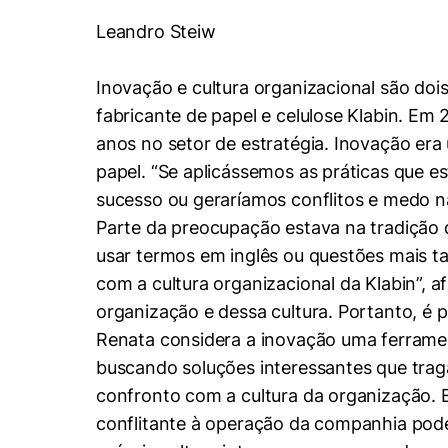
Conhecimento
Leandro Steiw
Hub de Inovação e
Repositório Institucional
Instagram
Empreendedorismo
Women in Action
Pesquisa na Graduação
Linkedin
Inovação e cultura organizacional são doi
fabricante de papel e celulose Klabin. Em 
Trabalhe conosco
Seminários Acadêmicos
anos no setor de estratégia. Inovação er
Comitê de Ética em
Sala de Imprensa
Pesquisa
papel. “Se aplicássemos as práticas que
sucesso ou geraríamos conflitos e medo n
Parte da preocupação estava na tradição 
usar termos em inglês ou questões mais t
com a cultura organizacional da Klabin”, 
organização e dessa cultura. Portanto, é 
Renata considera a inovação uma ferramen
buscando soluções interessantes que tragam
confronto com a cultura da organização. 
conflitante à operação da companhia pode