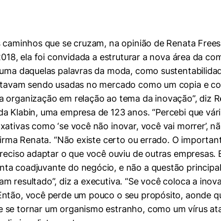
s caminhos que se cruzam, na opinião de Renata Frees
2018, ela foi convidada a estruturar a nova área da co
a uma daquelas palavras da moda, como sustentabilida
 estavam sendo usadas no mercado como um copia e co
a organização em relação ao tema da inovação”, diz R
da Klabin, uma empresa de 123 anos. “Percebi que vár
axativas como ‘se você não inovar, você vai morrer’,
afirma Renata. “Não existe certo ou errado. O importa
preciso adaptar o que você ouviu de outras empresas. 
ta coadjuvante do negócio, e não a questão principal
 resultado”, diz a executiva. “Se você coloca a inova
Então, você perde um pouco o seu propósito, aonde q
 se tornar um organismo estranho, como um vírus ata