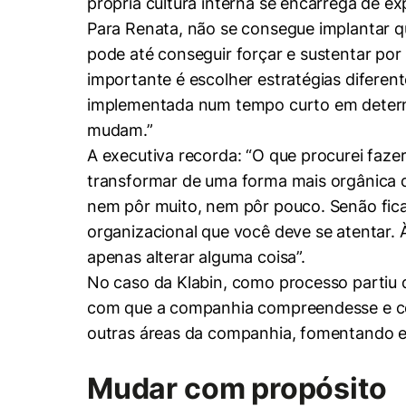
própria cultura interna se encarrega de ex
Para Renata, não se consegue implantar q
pode até conseguir forçar e sustentar po
importante é escolher estratégias diferen
implementada num tempo curto em determ
mudam.”
A executiva recorda: “O que procurei faze
transformar de uma forma mais orgânica d
nem pôr muito, nem pôr pouco. Senão fica
organizacional que você deve se atentar.
apenas alterar alguma coisa”.
No caso da Klabin, como processo partiu d
com que a companhia compreendesse e co
Cookies estrita
outras áreas da companhia, fomentando 
Cookies de pref
Mudar com propósito