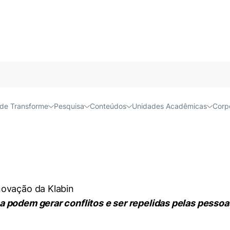
tura andam lado a lado na
Acessível e
de Transforme
Pesquisa
Conteúdos
Unidades Acadêmicas
Corp
em gerar conflitos e serem repelidas pelas pessoas, diz R
 podem gerar conflitos e ser repelidas pelas pessoas