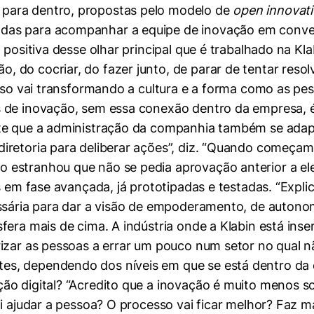
para dentro, propostas pelo modelo de
open innovat
as para acompanhar a equipe de inovação em conversa
 positiva desse olhar principal que é trabalhado na Kl
do cocriar, do fazer junto, de parar de tentar resolv
Isso vai transformando a cultura e a forma como as pe
 de inovação, sem essa conexão dentro da empresa, é
e que a administração da companhia também se adapte 
iretoria para deliberar ações”, diz. “Quando começam
estranhou que não se pedia aprovação anterior a ele
as em fase avançada, já prototipadas e testadas. “Exp
ssária para dar a visão de empoderamento, de autonom
era mais de cima. A indústria onde a Klabin está inser
izar as pessoas a errar um pouco num setor no qual nã
s, dependendo dos níveis em que se está dentro da 
o digital? “Acredito que a inovação é muito menos sobr
i ajudar a pessoa? O processo vai ficar melhor? Faz m