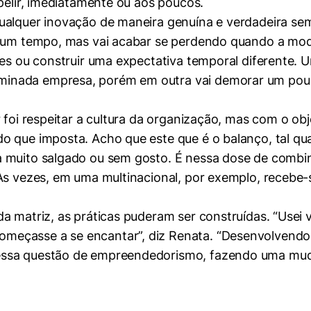
pelir, imediatamente ou aos poucos.
ualquer inovação de maneira genuína e verdadeira se
r um tempo, mas vai acabar se perdendo quando a moda
tes ou construir uma expectativa temporal diferente. 
inada empresa, porém em outra vai demorar um pouc
r foi respeitar a cultura da organização, mas com o 
o que imposta. Acho que este que é o balanço, tal qua
 muito salgado ou sem gosto. É nessa dose de combin
 Às vezes, em uma multinacional, por exemplo, recebe
a matriz, as práticas puderam ser construídas. “Usei 
meçasse a se encantar”, diz Renata. “Desenvolvendo
mente necessários
essa questão de empreendedorismo, fazendo uma mud
erências de usuário