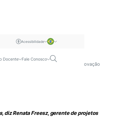
Acessibilidade
s organizações
m libras
Português
Pesquisar
o Docente
Fale Conosco
enata Freesz, gerente de projetos de inovação
Inglês
, diz Renata Freesz, gerente de projetos