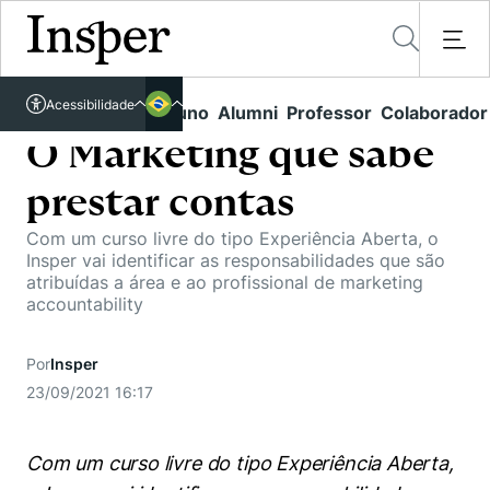
Acessível em libras
Acessibilidade
Links rápidos
Aluno
Alumni
Professor
Colaborador
Português
Cursos
Inglês
O Marketing que sabe
Quem Somos
Vestibular
prestar contas
Graduação
Comunidade Transforme
O Insper
Com um curso livre do tipo Experiência Aberta, o
Insper vai identificar as responsabilidades que são
Pós-Graduação
Campus
atribuídas a área e ao profissional de marketing
Pesquisa
Missão
accountability
Educação Executiva
Internacional
Projetos Sociais
Conteúdos
Pesquisa no Insper
Busca por Áreas de Conhecimento
Por
Insper
Student Life
Lista de doadores
Centros de Conhecimento
23/09/2021 16:17
Unidades Acadêmicas
Carreiras e Cursos
Núcleo de Carreiras
Cátedras
Eventos
Corpo Docente
Hub de Inovação e Empreendedorismo
Gestão e Economia
Com um curso livre do tipo Experiência Aberta,
Como funciona
Centro de Dados e IA
Newsletters