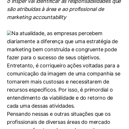
o Insper vai
identificar as responsabilidades que
Women in Action
Engenharia e Ciência da Computação
Fale Conosco
Busca por docentes
Biblioteca Telles
são atribuídas à área e ao profissional de
Prêmio Duda Ermírio de Moraes
Como funciona
Notícias
Trabalhe conosco
Direito
marketing accountability
Áreas de Conhecimento
Repositório Institucional
Atendimento
Youtube
Resolução Eficaz de Problemas
Sala de Imprensa
Prêmios de Excelência
Todas as Engenharias
Pesquisa na Graduação
Visite o Insper
Na atualidade, as empresas percebem
Instagram
Oportunidade de Negócios
Ensino e aprendizagem
diariamente a diferença que uma estratégia de
Seminários Acadêmicos
Canal de Ética
Engenharia de Computação
Linkedin
marketing bem construída e congruente pode
Comitê de Ética em Pesquisa
Ouvidoria
fazer para o sucesso de seus objetivos.
Engenharia de Produção
Entretanto, é corriqueiro ações voltadas para a
Portal da Privacidade
comunicação da imagem de uma companhia se
Engenharia Mecânica
Direito
tornarem mais custosas e necessitarem de
Engenharia Mecatrônica
Economia
recursos específicos. Por isso, é primordial o
entendimento da viabilidade e do retorno de
Finanças
cada uma dessas atividades.
Pensando nessas e outras situações que os
Negócios
profissionais de diversas áreas do mercado