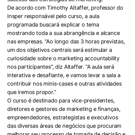
De acordo com Timothy Altaffer, professor do
Insper responsável pelo curso, a aula
programada buscará explicar o tema
mostrando toda a sua abrangência e alcance
nas empresas. ”Ao longo das 3 horas previstas,
Cookies estritamente necessários
um dos objetivos centrais será estimular a
Cookies de preferências de usuário
curiosidade sobre o marketing accountability
nos participantes”, diz Altaffer. “A aula será
interativa e desafiante, e vamos levar a sala a
contribuir nos minis-cases e outras atividades
que iremos propor.”
O curso é destinado para vice-presidentes,
diretores e gestores de marketing e finanças,
empreendedores, estrategistas e executivos
das diversas áreas de negócios que procuram
melhorar seu processo de tomada de decisão e