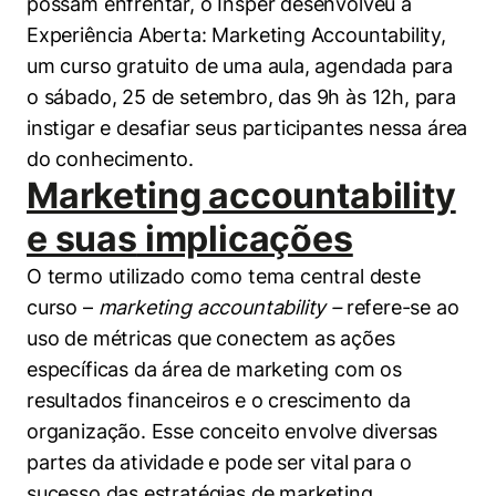
possam enfrentar, o Insper desenvolveu a
Políticas Públicas
Experiência Aberta: Marketing Accountability,
um curso gratuito de uma aula, agendada para
Sustentabilidade
o sábado, 25 de setembro, das 9h às 12h, para
Tecnologia e Dados
instigar e desafiar seus participantes nessa área
do conhecimento.
Marketing accountability
e suas
implicações
O termo utilizado como tema central deste
curso –
marketing accountability –
refere-se ao
uso de métricas que conectem as ações
específicas da área de marketing com os
resultados financeiros e o crescimento da
organização. Esse conceito envolve diversas
partes da atividade e pode ser vital para o
sucesso das estratégias de marketing.