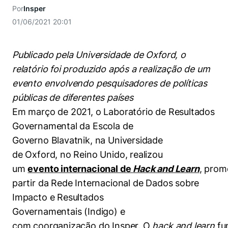
Women in Action
Engenharia e Ciência da Computação
Fale Conosco
Por
Insper
Busca por docentes
Biblioteca Telles
Prêmio Duda Ermírio de Moraes
Como funciona
Notícias
01/06/2021 20:01
Trabalhe conosco
Direito
Áreas de Conhecimento
Repositório Institucional
Atendimento
Youtube
Resolução Eficaz de Problemas
Sala de Imprensa
Prêmios de Excelência
Publicado pela Universidade de Oxford, o
Todas as Engenharias
Pesquisa na Graduação
Visite o Insper
Instagram
relatório foi produzido após a realização de um
Oportunidade de Negócios
Ensino e aprendizagem
Seminários Acadêmicos
Canal de Ética
Engenharia de Computação
Linkedin
evento envolvendo pesquisadores de políticas
Comitê de Ética em Pesquisa
Ouvidoria
públicas de diferentes países
Engenharia de Produção
Em março de 2021, o Laboratório de Resultados
Portal da Privacidade
Governamental da Escola de
Engenharia Mecânica
Direito
Governo Blavatnik, na Universidade
de Oxford,
no Reino Unido, realizou
Engenharia Mecatrônica
Economia
um
evento internacional de
Hack and Learn
, prom
partir da Rede Internacional de Dados sobre
Finanças
Impacto e Resultados
Negócios
Governamentais
(Indigo) e
com coorganização do Insper. O
hack and learn
fu