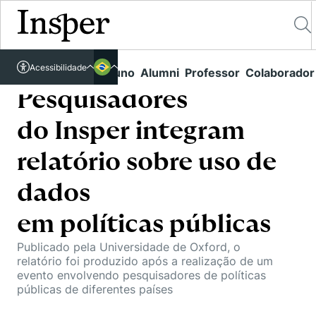
Acessível em libras
Acessibilidade
Links rápidos
Aluno
Alumni
Professor
Colaborador
Português
Cursos
Inglês
Pesquisadores
Quem Somos
Vestibular
do Insper integram
Graduação
Comunidade Transforme
O Insper
relatório sobre uso de
Pós-Graduação
Campus
Pesquisa
dados
Missão
Educação Executiva
Internacional
Projetos Sociais
em políticas públicas
Conteúdos
Pesquisa no Insper
Busca por Áreas de Conhecimento
Student Life
Lista de doadores
Publicado pela Universidade de Oxford, o
Centros de Conhecimento
Unidades Acadêmicas
Carreiras e Cursos
relatório foi produzido após a realização de um
Núcleo de Carreiras
evento envolvendo pesquisadores de políticas
Cátedras
Eventos
públicas de diferentes países
Corpo Docente
Hub de Inovação e Empreendedorismo
Gestão e Economia
Como funciona
Centro de Dados e IA
Newsletters