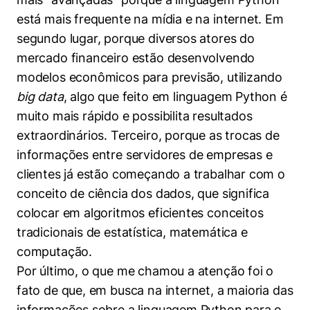
está mais frequente na mídia e na internet. Em
segundo lugar, porque diversos atores do
mercado financeiro estão desenvolvendo
Cookies estritamente necessários
modelos econômicos para previsão, utilizando
Cookies de preferências de usuário
big data
, algo que feito em linguagem Python é
muito mais rápido e possibilita resultados
extraordinários. Terceiro, porque as trocas de
informações entre servidores de empresas e
clientes já estão começando a trabalhar com o
conceito de ciência dos dados, que significa
colocar em algoritmos eficientes conceitos
tradicionais de estatística, matemática e
computação.
Por último, o que me chamou a atenção foi o
fato de que, em busca na internet, a maioria das
informações sobre a linguagem Python para o