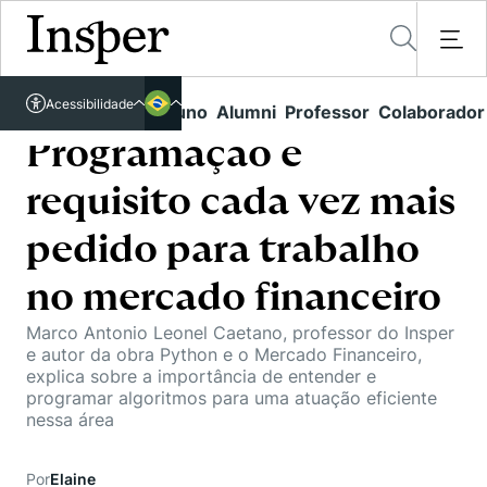
Acessível em libras
Acessibilidade
Links rápidos
Aluno
Alumni
Professor
Colaborador
Português
Cursos
Inglês
Programação é
Quem Somos
Vestibular
requisito cada vez mais
Graduação
Comunidade Transforme
O Insper
pedido para trabalho
Pós-Graduação
Campus
Pesquisa
no mercado financeiro
Missão
Educação Executiva
Internacional
Marco Antonio Leonel Caetano, professor do Insper
Projetos Sociais
Conteúdos
Pesquisa no Insper
e autor da obra Python e o Mercado Financeiro,
Busca por Áreas de Conhecimento
Student Life
explica sobre a importância de entender e
Lista de doadores
Centros de Conhecimento
Unidades Acadêmicas
programar algoritmos para uma atuação eficiente
Carreiras e Cursos
Núcleo de Carreiras
nessa área
Cátedras
Eventos
Corpo Docente
Hub de Inovação e Empreendedorismo
Gestão e Economia
Como funciona
Centro de Dados e IA
Por
Elaine
Newsletters