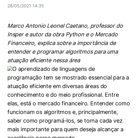
Women in Action
Engenharia e Ciência da Computação
Fale Conosco
Busca por docentes
28/05/2021 14:35
Biblioteca Telles
Prêmio Duda Ermírio de Moraes
Como funciona
Notícias
Trabalhe conosco
Direito
Áreas de Conhecimento
Repositório Institucional
Atendimento
Youtube
Marco Antonio Leonel Caetano, professor do
Resolução Eficaz de Problemas
Sala de Imprensa
Prêmios de Excelência
Todas as Engenharias
Pesquisa na Graduação
Visite o Insper
Insper e autor da obra Python e o Mercado
Instagram
Oportunidade de Negócios
Financeiro, explica sobre a importância de
Ensino e aprendizagem
Seminários Acadêmicos
Canal de Ética
Engenharia de Computação
Linkedin
entender e programar algoritmos para uma
Comitê de Ética em Pesquisa
Ouvidoria
atuação eficiente nessa área
Engenharia de Produção
O aprendizado de linguagens de
Portal da Privacidade
programação tem se mostrado essencial para a
Engenharia Mecânica
Direito
atuação eficiente em diversas áreas do
conhecimento e do meio profissional. Entre
Engenharia Mecatrônica
Economia
elas, está o mercado financeiro. Entender como
Finanças
funcionam os algoritmos e, principalmente,
saber como programá-los, se torna cada vez
Negócios
mais importante para quem deseja alcançar a
excelência nesse mercado.