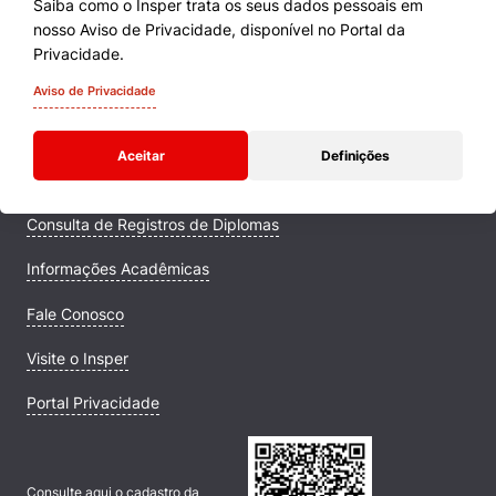
Saiba como o Insper trata os seus dados pessoais em
nosso Aviso de Privacidade, disponível no Portal da
Cursos
Privacidade.
Quem Somos
Aviso de Privacidade
Comunidade Transforme
Aceitar
Definições
Campus
Consulta de Registros de Diplomas
Informações Acadêmicas
Fale Conosco
Visite o Insper
Portal Privacidade
Consulte aqui o cadastro da