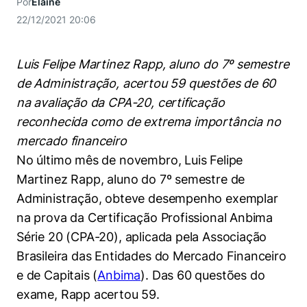
Por
Elaine
Women in Action
Engenharia e Ciência da Computação
Fale Conosco
Busca por docentes
Biblioteca Telles
22/12/2021 20:06
Prêmio Duda Ermírio de Moraes
Como funciona
Notícias
Trabalhe conosco
Direito
Áreas de Conhecimento
Repositório Institucional
Atendimento
Youtube
Resolução Eficaz de Problemas
Sala de Imprensa
Luis Felipe Martinez Rapp, aluno do 7º semestre
Prêmios de Excelência
Todas as Engenharias
Pesquisa na Graduação
Visite o Insper
Instagram
de Administração, acertou 59 questões de 60
Oportunidade de Negócios
Ensino e aprendizagem
na avaliação da CPA-20, certificação
Seminários Acadêmicos
Canal de Ética
Engenharia de Computação
Linkedin
reconhecida como de extrema importância no
Comitê de Ética em Pesquisa
Ouvidoria
mercado financeiro
Engenharia de Produção
Portal da Privacidade
No último mês de novembro, Luis Felipe
Engenharia Mecânica
Direito
Martinez Rapp, aluno do 7º semestre de
Administração, obteve desempenho exemplar
Engenharia Mecatrônica
Economia
na prova da Certificação Profissional Anbima
Série 20 (CPA-20), aplicada pela Associação
Finanças
Brasileira das Entidades do Mercado Financeiro
e de Capitais (
Anbima
). Das 60 questões do
Negócios
exame, Rapp acertou 59.