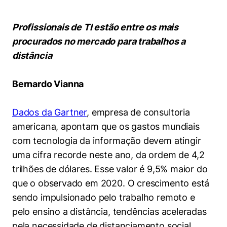
Women in Action
Engenharia e Ciência da Computação
Fale Conosco
Busca por docentes
Biblioteca Telles
Prêmio Duda Ermírio de Moraes
Como funciona
Notícias
Trabalhe conosco
Direito
Profissionais de TI estão entre os mais
Áreas de Conhecimento
Repositório Institucional
Atendimento
Youtube
procurados no mercado para trabalhos a
Resolução Eficaz de Problemas
Sala de Imprensa
Prêmios de Excelência
distância
Todas as Engenharias
Pesquisa na Graduação
Visite o Insper
Instagram
Oportunidade de Negócios
Ensino e aprendizagem
Seminários Acadêmicos
Canal de Ética
Engenharia de Computação
Linkedin
Bernardo Vianna
Comitê de Ética em Pesquisa
Ouvidoria
Engenharia de Produção
Dados da Gartner
, empresa de consultoria
Portal da Privacidade
americana, apontam que os gastos mundiais
Engenharia Mecânica
Direito
com tecnologia da informação devem atingir
uma cifra recorde neste ano, da ordem de 4,2
Engenharia Mecatrônica
Economia
trilhões de dólares. Esse valor é 9,5% maior do
Finanças
que o observado em 2020. O crescimento está
sendo impulsionado pelo trabalho remoto e
Negócios
pelo ensino a distância, tendências aceleradas
pela necessidade de distanciamento social