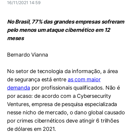
Women in Action
Engenharia e Ciência da Computação
16/11/2021 14:59
Fale Conosco
Busca por docentes
Biblioteca Telles
Prêmio Duda Ermírio de Moraes
Como funciona
Notícias
Trabalhe conosco
Direito
Áreas de Conhecimento
Repositório Institucional
Atendimento
No Brasil, 77% das grandes empresas sofreram
Youtube
Resolução Eficaz de Problemas
Sala de Imprensa
Prêmios de Excelência
pelo menos um ataque cibernético em 12
Todas as Engenharias
Pesquisa na Graduação
Visite o Insper
Instagram
meses
Oportunidade de Negócios
Ensino e aprendizagem
Seminários Acadêmicos
Canal de Ética
Engenharia de Computação
Linkedin
Bernardo Vianna
Comitê de Ética em Pesquisa
Ouvidoria
Engenharia de Produção
Portal da Privacidade
No setor de tecnologia da informação, a área
Engenharia Mecânica
Direito
de segurança está entre
as com maior
demanda
por profissionais qualificados. Não é
Engenharia Mecatrônica
Economia
por acaso: de acordo com a Cybersecurity
Ventures, empresa de pesquisa especializada
Finanças
nesse nicho de mercado, o dano global causado
por crimes cibernéticos deve atingir 6 trilhões
Negócios
de dólares em 2021.