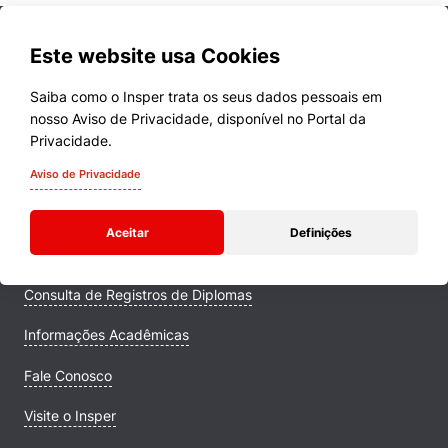
Este website usa Cookies
Saiba como o Insper trata os seus dados pessoais em
nosso Aviso de Privacidade, disponível no Portal da
Cursos
Privacidade.
Quem Somos
Aviso de Privacidade
Comunidade Transforme
Aceitar
Definições
Campus
Consulta de Registros de Diplomas
Informações Acadêmicas
Fale Conosco
Visite o Insper