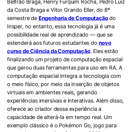
Beltrão Braga, Henry Furquim Rocha, Pedro Luiz
Políticas Públicas
da Costa Braga e Vitor Grando Eller, do 8º
semestre de
Sustentabilidade
Engenharia de Computação
do
Insper, no entanto, essa tecnologia já é uma
Tecnologia e Dados
possibilidade real de aprendizado — que se
estenderá aos futuros estudantes do
novo
curso de Ciência da Computação
. Eles estão
finalizando um projeto de computação espacial
que gerou duas ferramentas para uso em RA. A
computação espacial integra a tecnologia com
o meio físico, por meio da inserção de objetos
virtuais em ambientes reais, gerando
experiências imersivas e interativas. Além disso,
oferece ao criador dessa experiência a
capacidade de alterá-la em tempo real. Um
exemplo clássico é o Pokémon Go, jogo para