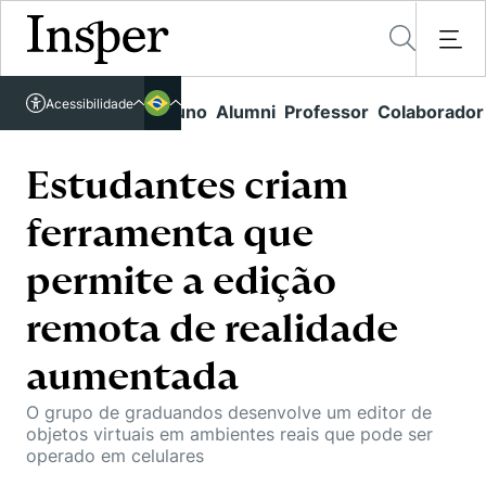
Acessível em libras
Acessibilidade
Links rápidos
Aluno
Alumni
Professor
Colaborador
Português
Cursos
Inglês
Quem Somos
Estudantes criam
Vestibular
ferramenta que
Graduação
Comunidade Transforme
O Insper
Pós-Graduação
permite a edição
Campus
Pesquisa
Missão
Educação Executiva
remota de realidade
Internacional
Projetos Sociais
Conteúdos
Pesquisa no Insper
Busca por Áreas de Conhecimento
Student Life
aumentada
Lista de doadores
Centros de Conhecimento
Unidades Acadêmicas
Carreiras e Cursos
Núcleo de Carreiras
O grupo de graduandos desenvolve um editor de
Cátedras
objetos virtuais em ambientes reais que pode ser
Eventos
Corpo Docente
Hub de Inovação e Empreendedorismo
Gestão e Economia
operado em celulares
Como funciona
Centro de Dados e IA
Newsletters