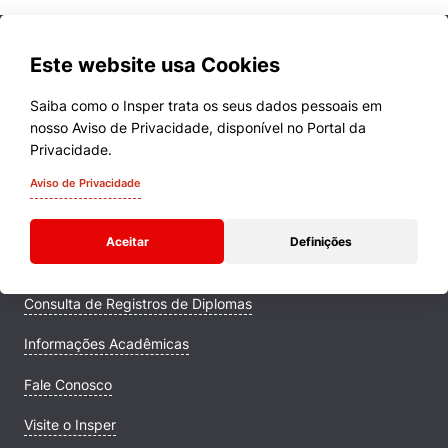
Este website usa Cookies
Saiba como o Insper trata os seus dados pessoais em
nosso Aviso de Privacidade, disponível no Portal da
Cursos
Privacidade.
Quem Somos
Aviso de Privacidade
Comunidade Transforme
Aceitar
Definições
Campus
Consulta de Registros de Diplomas
Informações Acadêmicas
Fale Conosco
Visite o Insper