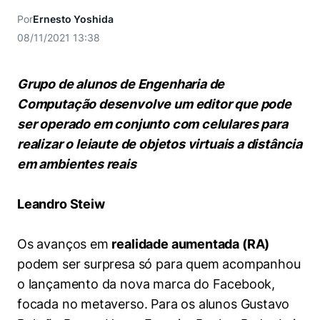
Women in Action
Engenharia e Ciência da Computação
Fale Conosco
Busca por docentes
Por
Ernesto Yoshida
Biblioteca Telles
Prêmio Duda Ermírio de Moraes
Como funciona
Notícias
Trabalhe conosco
Direito
08/11/2021 13:38
Áreas de Conhecimento
Repositório Institucional
Atendimento
Youtube
Resolução Eficaz de Problemas
Sala de Imprensa
Prêmios de Excelência
Todas as Engenharias
Pesquisa na Graduação
Visite o Insper
Grupo de alunos de Engenharia de
Instagram
Oportunidade de Negócios
Ensino e aprendizagem
Computação desenvolve um editor que pode
Seminários Acadêmicos
Canal de Ética
Engenharia de Computação
Linkedin
ser operado em conjunto com celulares para
Comitê de Ética em Pesquisa
Ouvidoria
realizar o leiaute de objetos virtuais a distância
Engenharia de Produção
em ambientes reais
Portal da Privacidade
Engenharia Mecânica
Direito
Leandro Steiw
Engenharia Mecatrônica
Economia
Os avanços em
realidade aumentada (RA)
Finanças
podem ser surpresa só para quem acompanhou
o lançamento da nova marca do Facebook,
Negócios
focada no metaverso. Para os alunos Gustavo