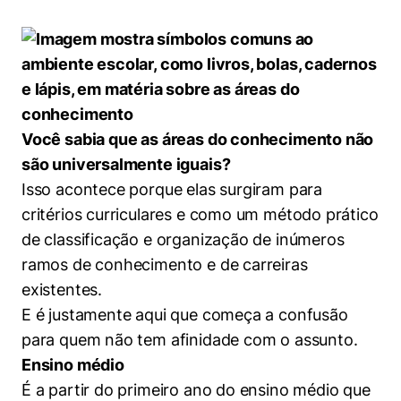
Prêmio Duda Ermírio de Moraes
Como funciona
Women in Action
Engenharia e Ciência da Computação
Fale Conosco
Busca por docentes
Biblioteca Telles
Notícias
Trabalhe conosco
Direito
Resolução Eficaz de Problemas
Áreas de Conhecimento
Repositório Institucional
Atendimento
Youtube
Sala de Imprensa
Prêmios de Excelência
Todas as Engenharias
Oportunidade de Negócios
Pesquisa na Graduação
Visite o Insper
Instagram
Ensino e aprendizagem
Seminários Acadêmicos
Canal de Ética
Você sabia que as áreas do conhecimento não
Engenharia de Computação
Linkedin
são universalmente iguais?
Comitê de Ética em Pesquisa
Ouvidoria
Engenharia de Produção
Isso acontece porque elas surgiram para
Portal da Privacidade
critérios curriculares e como um método prático
Engenharia Mecânica
Direito
de classificação e organização de inúmeros
ramos de conhecimento e de carreiras
Engenharia Mecatrônica
Economia
existentes.
E é justamente aqui que começa a confusão
Finanças
para quem não tem afinidade com o assunto.
Ensino médio
Negócios
É a partir do primeiro ano do ensino médio que