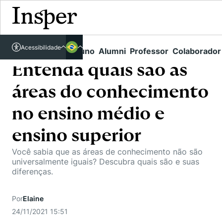
Acessível em libras
Acessibilidade
Links rápidos
Aluno
Alumni
Professor
Colaborador
Português
Cursos
Inglês
Entenda quais são as
Quem Somos
Vestibular
áreas do conhecimento
Graduação
Comunidade Transforme
O Insper
no ensino médio e
Pós-Graduação
Campus
Pesquisa
ensino superior
Missão
Educação Executiva
Internacional
Você sabia que as áreas de conhecimento não são
Projetos Sociais
Conteúdos
Pesquisa no Insper
universalmente iguais? Descubra quais são e suas
Busca por Áreas de Conhecimento
Student Life
diferenças.
Lista de doadores
Centros de Conhecimento
Unidades Acadêmicas
Carreiras e Cursos
Núcleo de Carreiras
Cátedras
Por
Elaine
Como funciona
Eventos
Corpo Docente
Hub de Inovação e Empreendedorismo
Gestão e Economia
24/11/2021 15:51
Centro de Dados e IA
Newsletters