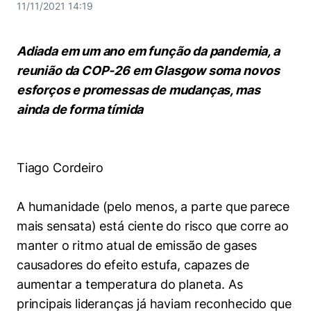
Women in Action
Engenharia e Ciência da Computação
11/11/2021 14:19
Fale Conosco
Busca por docentes
Biblioteca Telles
Prêmio Duda Ermírio de Moraes
Como funciona
Notícias
Trabalhe conosco
Direito
Áreas de Conhecimento
Repositório Institucional
Atendimento
Adiada em um ano em função da pandemia, a
Youtube
Resolução Eficaz de Problemas
Sala de Imprensa
Prêmios de Excelência
reunião da COP-26 em Glasgow soma novos
Todas as Engenharias
Pesquisa na Graduação
Visite o Insper
Instagram
esforços e promessas de mudanças, mas
Oportunidade de Negócios
Ensino e aprendizagem
Seminários Acadêmicos
Canal de Ética
ainda de forma tímida
Engenharia de Computação
Linkedin
Comitê de Ética em Pesquisa
Ouvidoria
Engenharia de Produção
Portal da Privacidade
Tiago Cordeiro
Engenharia Mecânica
Direito
A humanidade (pelo menos, a parte que parece
Engenharia Mecatrônica
Economia
mais sensata) está ciente do risco que corre ao
manter o ritmo atual de emissão de gases
Finanças
causadores do efeito estufa, capazes de
aumentar a temperatura do planeta. As
Negócios
principais lideranças já haviam reconhecido que