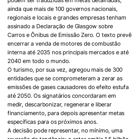
podem ser traduzidas em metas detalhadas,
ainda que mais de 100 governos nacionais,
regionais e locais e grandes empresas tenham
assinado a Declaração de Glasgow sobre
Carros e Ônibus de Emissão Zero. O texto prevê
encerrar a venda de motores de combustão
interna até 2035 nos principais mercados e até
2040 em todo o mundo.
O turismo, por sua vez, agregou mais de 300
entidades que se comprometeram a zerar as
emissões de gases causadores do efeito estufa
até 2050. Os signatários concordaram em
medir, descarbonizar, regenerar e liberar
Cookies estritamente necessários
financiamento, para depois apresentar metas
Cookies de preferências de usuário
específicas para os próximos anos.
A decisão pode representar, no mínimo, uma