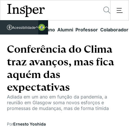
Acessível em libras
Acessibilidade
Links rápidos
Aluno
Alumni
Professor
Colaborador
Português
Cursos
Inglês
Quem Somos
Conferência do Clima
Vestibular
traz avanços, mas fica
Graduação
Comunidade Transforme
O Insper
Pós-Graduação
aquém das
Campus
Pesquisa
Missão
Educação Executiva
expectativas
Internacional
Projetos Sociais
Conteúdos
Pesquisa no Insper
Busca por Áreas de Conhecimento
Adiada em um ano em função da pandemia, a
Student Life
Lista de doadores
reunião em Glasgow soma novos esforços e
Centros de Conhecimento
Unidades Acadêmicas
Carreiras e Cursos
promessas de mudanças, mas de forma tímida
Núcleo de Carreiras
Cátedras
Eventos
Corpo Docente
Hub de Inovação e Empreendedorismo
Gestão e Economia
Por
Ernesto Yoshida
Como funciona
Centro de Dados e IA
Newsletters