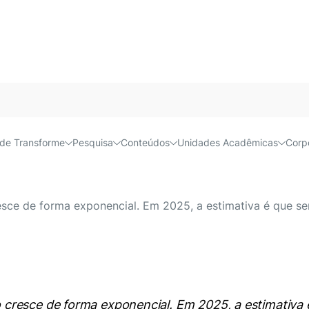
Acessível e
de Transforme
Pesquisa
Conteúdos
Unidades Acadêmicas
Corp
u um oceano e não para de
ce de forma exponencial. Em 2025, a estimativa é que ser
resce de forma exponencial. Em 2025, a estimativa é 