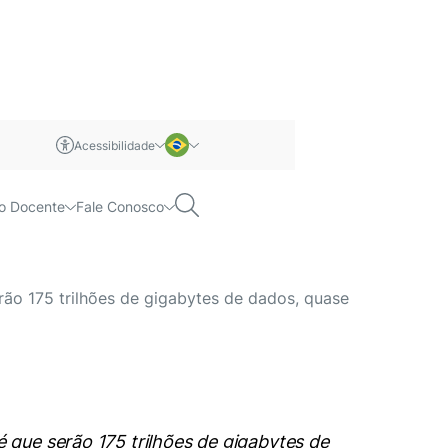
Acessibilidade
m libras
Português
Pesquisar
o Docente
Fale Conosco
 crescer. Mas nem
Inglês
ão 175 trilhões de gigabytes de dados, quase
que serão 175 trilhões de gigabytes de