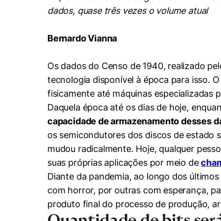
Conhecimento
dados, quase três vezes o volume atual
Hub de Inovação e
Repositório Institucional
Instagram
Empreendedorismo
Bernardo Vianna
Women in Action
Pesquisa na Graduação
Linkedin
Trabalhe conosco
Seminários Acadêmicos
Os dados do Censo de 1940, realizado pel
Comitê de Ética em
Sala de Imprensa
tecnologia disponível à época para isso.
Pesquisa
fisicamente até máquinas especializadas 
Daquela época até os dias de hoje, enquan
capacidade de armazenamento desses d
os semicondutores dos discos de estado s
mudou radicalmente. Hoje, qualquer pesso
suas próprias aplicações por meio de
cham
Diante da pandemia, ao longo dos últimos
com horror, por outras com esperança, p
produto final do processo de produção, a
Quantidade de bits ser