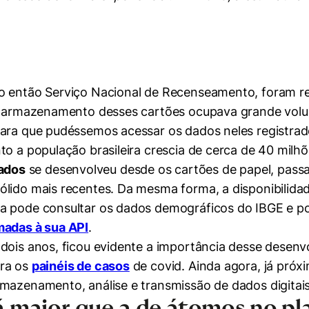
o então Serviço Nacional de Recenseamento, foram re
 O armazenamento desses cartões ocupava grande volu
para que pudéssemos acessar os dados neles registrad
to a população brasileira crescia de cerca de 40 milh
ados
se desenvolveu desde os cartões de papel, passa
ólido mais recentes. Da mesma forma, a disponibilid
a pode consultar os dados demográficos do IBGE e pod
adas à sua API
.
 dois anos, ficou evidente a importância desse dese
ara os
painéis de casos
de covid. Ainda agora, já próx
rmazenamento, análise e transmissão de dados digitais
á maior que a de átomos no pl