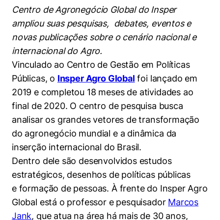
Women in Action
Engenharia e Ciência da Computação
Fale Conosco
Centro de Agronegócio Global do Insper
Busca por docentes
Biblioteca Telles
Prêmio Duda Ermírio de Moraes
Como funciona
Notícias
ampliou suas pesquisas, debates, eventos e
Trabalhe conosco
Direito
Áreas de Conhecimento
Repositório Institucional
Atendimento
novas publicações sobre o cenário nacional e
Youtube
Resolução Eficaz de Problemas
Sala de Imprensa
Prêmios de Excelência
internacional do Agro.
Todas as Engenharias
Pesquisa na Graduação
Visite o Insper
Instagram
Vinculado ao Centro de Gestão em Políticas
Oportunidade de Negócios
Ensino e aprendizagem
Seminários Acadêmicos
Canal de Ética
Públicas, o
Engenharia de Computação
Insper Agro Global
foi lançado em
Linkedin
2019 e completou 18 meses de atividades ao
Comitê de Ética em Pesquisa
Ouvidoria
Engenharia de Produção
final de 2020. O centro de pesquisa busca
Portal da Privacidade
analisar os grandes vetores de transformação
Engenharia Mecânica
Direito
do agronegócio mundial e a dinâmica da
inserção internacional do Brasil.
Engenharia Mecatrônica
Economia
Dentro dele são desenvolvidos estudos
estratégicos, desenhos de políticas públicas
Finanças
e formação de pessoas. À frente do Insper Agro
Negócios
Global está o professor e pesquisador
Marcos
Jank
, que atua na área há mais de 30 anos,