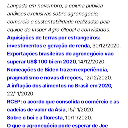
Lançada em novembro, a coluna publica
análises exclusivas sobre agronegócio,
comércio e sustentabilidade realizadas pela
equipe do Insper Agro Global e convidados.
Aquisições de terras por estrangeiros:
investimentos e geração de renda
,
30/12/2020.
Exportações brasileiras do agronegócio vão
superar US$ 100 bi em 2020
,
14/12/2020.
Nomeações de Biden trazem experiência,
pragmatismo e novas direções
,
12/12/2020.
A inflação dos alimentos no Brasil em 2020
,
22/11/2020.
RCEP: o acordo que consolida o comércio e as
cadeias de valor da Ásia
,
15/11/2020.
Cookies estritamente necessários
Sobre o boi e a floresta
,
10/11/2020.
Cookies de preferências de usuário
O que o agronegócio pode esperar de Joe