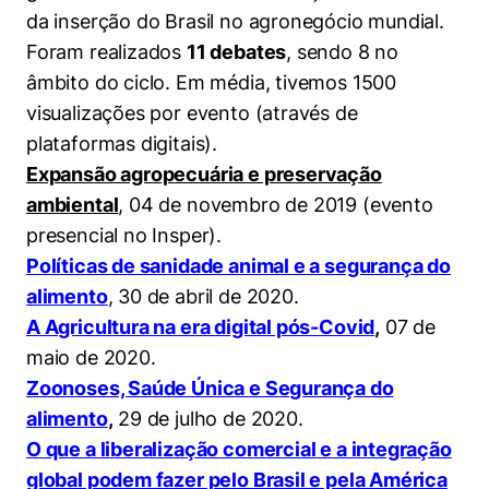
da inserção do Brasil no agronegócio mundial.
Foram realizados
11 debates
, sendo 8 no
âmbito do ciclo. Em média, tivemos 1500
visualizações por evento (através de
plataformas digitais).
Expansão agropecuária e preservação
ambiental
, 04 de novembro de 2019 (evento
presencial no Insper).
Políticas de sanidade animal e a segurança do
alimento
, 30 de abril de 2020.
A Agricultura na era digital pós-Covid
,
07 de
maio de 2020.
Zoonoses, Saúde Única e Segurança do
alimento
,
29 de julho de 2020.
O que a liberalização comercial e a integração
global podem fazer pelo Brasil e pela América