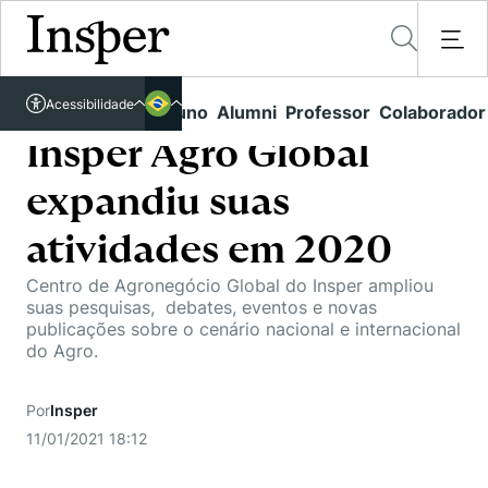
Acessível em libras
Acessibilidade
Links rápidos
Aluno
Alumni
Professor
Colaborador
Português
Cursos
Inglês
Insper Agro Global
Quem Somos
Vestibular
expandiu suas
Graduação
Comunidade Transforme
O Insper
atividades em 2020
Pós-Graduação
Campus
Pesquisa
Centro de Agronegócio Global do Insper ampliou
Missão
suas pesquisas, debates, eventos e novas
Educação Executiva
Internacional
publicações sobre o cenário nacional e internacional
Projetos Sociais
Conteúdos
Pesquisa no Insper
do Agro.
Busca por Áreas de Conhecimento
Student Life
Lista de doadores
Centros de Conhecimento
Unidades Acadêmicas
Carreiras e Cursos
Núcleo de Carreiras
Por
Insper
Cátedras
11/01/2021 18:12
Eventos
Corpo Docente
Hub de Inovação e Empreendedorismo
Gestão e Economia
Como funciona
Centro de Dados e IA
Newsletters