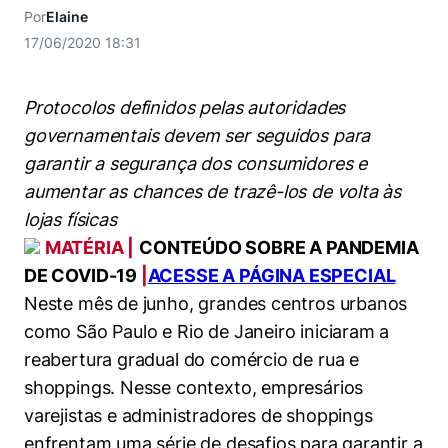
Women in Action
Engenharia e Ciência da Computação
Fale Conosco
Por
Elaine
Busca por docentes
Biblioteca Telles
Prêmio Duda Ermírio de Moraes
Como funciona
Notícias
17/06/2020 18:31
Trabalhe conosco
Direito
Áreas de Conhecimento
Repositório Institucional
Atendimento
Youtube
Resolução Eficaz de Problemas
Sala de Imprensa
Prêmios de Excelência
Protocolos definidos pelas autoridades
Todas as Engenharias
Pesquisa na Graduação
Visite o Insper
Instagram
governamentais devem ser seguidos para
Oportunidade de Negócios
Ensino e aprendizagem
Seminários Acadêmicos
Canal de Ética
Engenharia de Computação
Linkedin
garantir a segurança dos consumidores e
Comitê de Ética em Pesquisa
Ouvidoria
aumentar as chances de trazê-los de volta às
Engenharia de Produção
lojas físicas
Portal da Privacidade
MATÉRIA |
CONTEÚDO SOBRE A PANDEMIA
Engenharia Mecânica
Direito
DE COVID-19
|
ACESSE A PÁGINA ESPECIAL
Neste mês de junho, grandes centros urbanos
Engenharia Mecatrônica
Economia
como São Paulo e Rio de Janeiro iniciaram a
reabertura gradual do comércio de rua e
Finanças
shoppings. Nesse contexto, empresários
Negócios
varejistas e administradores de shoppings
enfrentam uma série de desafios para garantir a