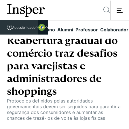
Acessível em libras
Acessibilidade
Links rápidos
Aluno
Alumni
Professor
Colaborador
Português
Cursos
Inglês
Reabertura gradual do
Quem Somos
Vestibular
comércio traz desafios
Graduação
Comunidade Transforme
O Insper
para varejistas e
Pós-Graduação
Campus
Pesquisa
administradores de
Missão
Educação Executiva
Internacional
Projetos Sociais
shoppings
Conteúdos
Pesquisa no Insper
Busca por Áreas de Conhecimento
Student Life
Lista de doadores
Protocolos definidos pelas autoridades
Centros de Conhecimento
Unidades Acadêmicas
Carreiras e Cursos
governamentais devem ser seguidos para garantir a
Núcleo de Carreiras
segurança dos consumidores e aumentar as
Cátedras
Eventos
chances de trazê-los de volta às lojas físicas
Corpo Docente
Hub de Inovação e Empreendedorismo
Gestão e Economia
Como funciona
Centro de Dados e IA
Newsletters