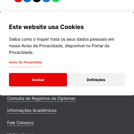
Este website usa Cookies
Saiba como o Insper trata os seus dados pessoais em
nosso Aviso de Privacidade, disponível no Portal da
Cursos
Privacidade.
Quem Somos
Aviso de Privacidade
Comunidade Transforme
Aceitar
Definições
Campus
Consulta de Registros de Diplomas
Informações Acadêmicas
Fale Conosco