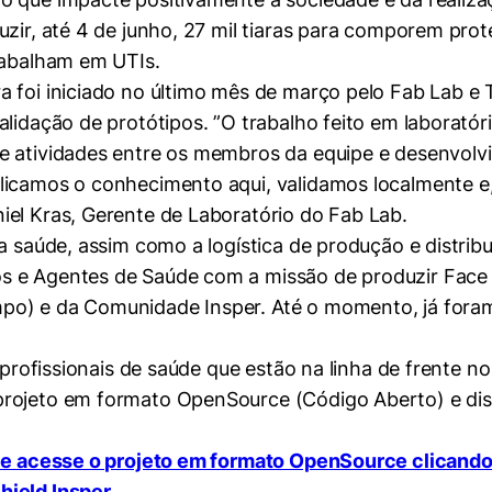
zir, até 4 de junho, 27 mil tiaras para comporem prote
rabalham em UTIs.
a foi iniciado no último mês de março pelo Fab Lab e
lidação de protótipos. ”O trabalho feito em laboratór
e atividades entre os membros da equipe e desenvolvi
licamos o conhecimento aqui, validamos localmente e
iel Kras, Gerente de Laboratório do Fab Lab.
da saúde, assim como a logística de produção e distri
 e Agentes de Saúde com a missão de produzir Face S
o) e da Comunidade Insper. Até o momento, já foram 
s profissionais de saúde que estão na linha de frente n
mente necessários
rojeto em formato OpenSource (Código Aberto) e dispo
erências de usuário
a e acesse o projeto em formato OpenSource clicando
ield Insper.