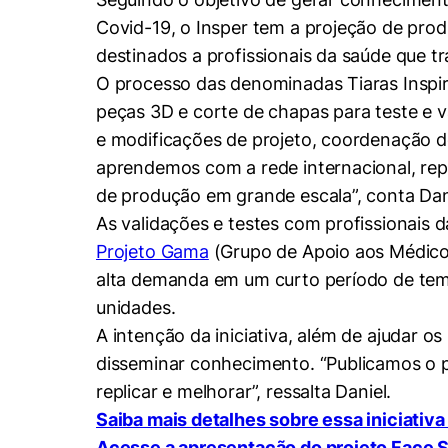
Conhecimento
Covid-19, o Insper tem a projeção de produ
Hub de Inovação e
Repositório Institucional
Instagram
Empreendedorismo
destinados a profissionais da saúde que t
Women in Action
Pesquisa na Graduação
Linkedin
O processo das denominadas Tiaras Inspir
peças 3D e corte de chapas para teste e va
Trabalhe conosco
Seminários Acadêmicos
e modificações de projeto, coordenação d
Comitê de Ética em
Sala de Imprensa
aprendemos com a rede internacional, rep
Pesquisa
de produção em grande escala”, conta Dan
As validações e testes com profissionais 
Projeto Gama
(Grupo de Apoio aos Médicos
alta demanda em um curto período de temp
unidades.
A intenção da iniciativa, além de ajudar o
Cookies estrita
disseminar conhecimento. “Publicamos o p
replicar e melhorar”, ressalta Daniel.
Cookies de pref
Saiba mais detalhes sobre essa iniciativ
Acesse a apresentação do projeto Face Sh