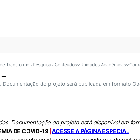
tiaras para protetores faci
Acessível e
de Transforme
Pesquisa
Conteúdos
Unidades Acadêmicas
Corp
de
as. Documentação do projeto será publicada em formato Op
buídas. Documentação do projeto está disponível em fo
MIA DE COVID-19
|
ACESSE A PÁGINA ESPECIAL
o que impacte positivamente a sociedade e da realiza