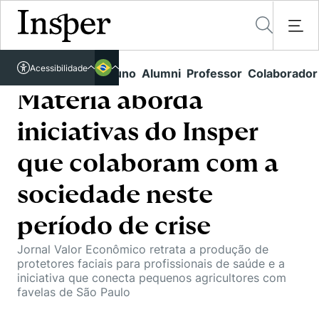
Acessível em libras
Acessibilidade
Links rápidos
Aluno
Alumni
Professor
Colaborador
Português
Cursos
Inglês
Matéria aborda
Quem Somos
Vestibular
iniciativas do Insper
Graduação
Comunidade Transforme
O Insper
que colaboram com a
Pós-Graduação
Campus
Pesquisa
sociedade neste
Missão
Educação Executiva
Internacional
Projetos Sociais
período de crise
Conteúdos
Pesquisa no Insper
Busca por Áreas de Conhecimento
Student Life
Lista de doadores
Jornal Valor Econômico retrata a produção de
Centros de Conhecimento
Unidades Acadêmicas
Carreiras e Cursos
protetores faciais para profissionais de saúde e a
Núcleo de Carreiras
iniciativa que conecta pequenos agricultores com
Cátedras
Eventos
favelas de São Paulo
Corpo Docente
Hub de Inovação e Empreendedorismo
Gestão e Economia
Como funciona
Centro de Dados e IA
Newsletters