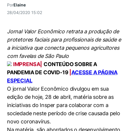
Women in Action
Engenharia e Ciência da Computação
Fale Conosco
Por
Elaine
Busca por docentes
Biblioteca Telles
Prêmio Duda Ermírio de Moraes
Como funciona
Notícias
28/04/2020 15:02
Trabalhe conosco
Direito
Áreas de Conhecimento
Repositório Institucional
Atendimento
Youtube
Resolução Eficaz de Problemas
Sala de Imprensa
Prêmios de Excelência
Jornal Valor Econômico retrata a produção de
Todas as Engenharias
Pesquisa na Graduação
Visite o Insper
Instagram
protetores faciais para profissionais de saúde e
Oportunidade de Negócios
Ensino e aprendizagem
Seminários Acadêmicos
Canal de Ética
Engenharia de Computação
Linkedin
a iniciativa que conecta pequenos agricultores
Comitê de Ética em Pesquisa
Ouvidoria
com favelas de São Paulo
Engenharia de Produção
IMPRENSA|
CONTEÚDO SOBRE A
Portal da Privacidade
PANDEMIA DE COVID-19
|
ACESSE A PÁGINA
Engenharia Mecânica
Direito
ESPECIAL
O jornal Valor Econômico divulgou em sua
Engenharia Mecatrônica
Economia
edição de hoje, 28 de abril, matéria sobre as
iniciativas do Insper para colaborar com a
Finanças
sociedade neste período de crise causada pelo
Negócios
novo coronavírus.
Na matéria, são abordados o desenvolvimento,