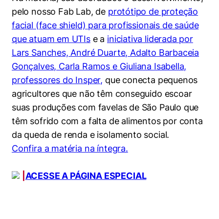
Políticas Públicas
pelo nosso Fab Lab, de
protótipo de proteção
facial (face shield) para profissionais de saúde
Sustentabilidade
que atuam em UTIs
e a
iniciativa liderada por
Lars Sanches, André Duarte, Adalto Barbaceia
Tecnologia e Dados
Gonçalves, Carla Ramos e Giuliana Isabella,
professores do Insper,
que conecta pequenos
agricultores que não têm conseguido escoar
suas produções com favelas de São Paulo que
têm sofrido com a falta de alimentos por conta
da queda de renda e isolamento social.
Confira a matéria na íntegra.
Cookies estritamente necessários
Cookies de preferências de usuário
|
ACESSE A PÁGINA ESPECIAL