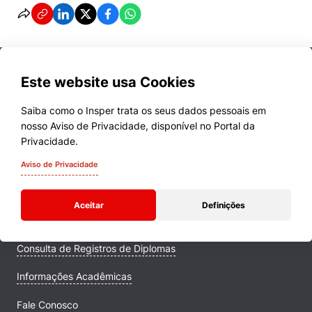
Este website usa Cookies
Saiba como o Insper trata os seus dados pessoais em
nosso Aviso de Privacidade, disponível no Portal da
Cursos
Privacidade.
Quem Somos
Aviso de Privacidade
Comunidade Transforme
Aceitar
Definições
Campus
Consulta de Registros de Diplomas
Informações Acadêmicas
Fale Conosco