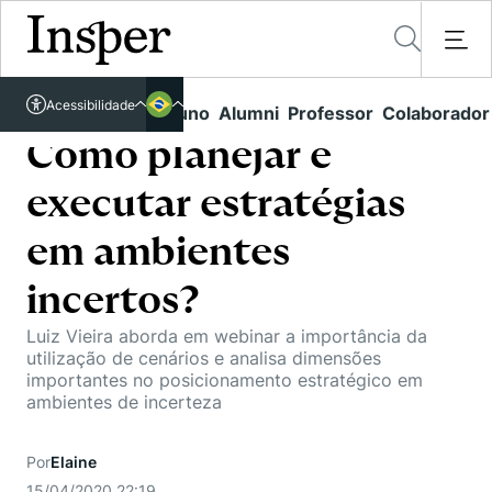
Acessível em libras
Acessibilidade
Links rápidos
Aluno
Alumni
Professor
Colaborador
Português
Cursos
Inglês
Como planejar e
Quem Somos
Vestibular
executar estratégias
Graduação
Comunidade Transforme
O Insper
em ambientes
Pós-Graduação
Campus
Pesquisa
incertos?
Missão
Educação Executiva
Internacional
Luiz Vieira aborda em webinar a importância da
Projetos Sociais
Conteúdos
Pesquisa no Insper
utilização de cenários e analisa dimensões
Busca por Áreas de Conhecimento
Student Life
importantes no posicionamento estratégico em
Lista de doadores
Centros de Conhecimento
Unidades Acadêmicas
ambientes de incerteza
Carreiras e Cursos
Núcleo de Carreiras
Cátedras
Eventos
Corpo Docente
Hub de Inovação e Empreendedorismo
Gestão e Economia
Por
Elaine
Como funciona
Centro de Dados e IA
Newsletters
15/04/2020 22:19