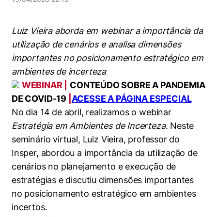
Women in Action
Engenharia e Ciência da Computação
Fale Conosco
Busca por docentes
Biblioteca Telles
Prêmio Duda Ermírio de Moraes
Como funciona
Notícias
Trabalhe conosco
Direito
Áreas de Conhecimento
Luiz Vieira aborda em webinar a importância da
Repositório Institucional
Atendimento
Youtube
Resolução Eficaz de Problemas
Sala de Imprensa
utilização de cenários e analisa dimensões
Prêmios de Excelência
Todas as Engenharias
Pesquisa na Graduação
Visite o Insper
importantes no posicionamento estratégico em
Instagram
Oportunidade de Negócios
Ensino e aprendizagem
ambientes de incerteza
Seminários Acadêmicos
Canal de Ética
Engenharia de Computação
Linkedin
WEBINAR |
CONTEÚDO SOBRE A PANDEMIA
Comitê de Ética em Pesquisa
Ouvidoria
DE COVID-19
|
ACESSE A PÁGINA ESPECIAL
Engenharia de Produção
Portal da Privacidade
No dia 14 de abril, realizamos o webinar
Estratégia em Ambientes de Incerteza
Engenharia Mecânica
Direito
. Neste
seminário virtual, Luiz Vieira, professor do
Engenharia Mecatrônica
Economia
Insper, abordou a importância da utilização de
cenários no planejamento e execução de
Finanças
estratégias e discutiu dimensões importantes
no posicionamento estratégico em ambientes
Negócios
incertos.