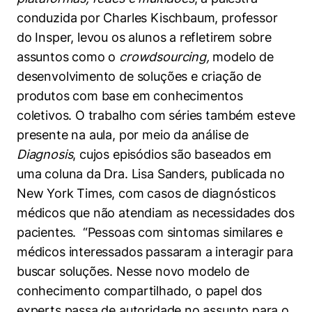
conduzida por Charles Kischbaum, professor
do Insper, levou os alunos a refletirem sobre
assuntos como o
crowdsourcing,
modelo de
desenvolvimento de soluções e criação de
produtos com base em conhecimentos
coletivos. O trabalho com séries também esteve
presente na aula, por meio da análise de
Diagnosis
, cujos episódios são baseados em
uma coluna da Dra. Lisa Sanders, publicada no
New York Times, com casos de diagnósticos
médicos que não atendiam as necessidades dos
pacientes. “Pessoas com sintomas similares e
médicos interessados passaram a interagir para
buscar soluções. Nesse novo modelo de
Cookies estritamente necessários
conhecimento compartilhado, o papel dos
Cookies de preferências de usuário
experts passa de autoridade no assunto para o