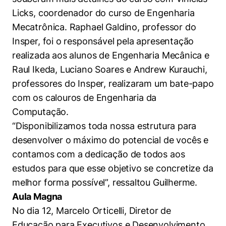
Políticas Públicas
Licks, coordenador do curso de Engenharia
Mecatrônica. Raphael Galdino, professor do
Sustentabilidade
Insper, foi o responsável pela apresentação
realizada aos alunos de Engenharia Mecânica e
Tecnologia e Dados
Raul Ikeda, Luciano Soares e Andrew Kurauchi,
professores do Insper, realizaram um bate-papo
com os calouros de Engenharia da
Computação.
“Disponibilizamos toda nossa estrutura para
desenvolver o máximo do potencial de vocês e
contamos com a dedicação de todos aos
estudos para que esse objetivo se concretize da
melhor forma possível”, ressaltou Guilherme.
Aula Magna
No dia 12, Marcelo Orticelli, Diretor de
Educação para Executivos e Desenvolvimento,