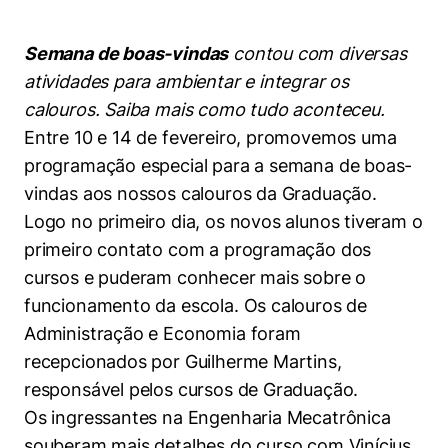
Women in Action
Engenharia e Ciência da Computação
Fale Conosco
Busca por docentes
Biblioteca Telles
Prêmio Duda Ermírio de Moraes
Como funciona
Notícias
Trabalhe conosco
Direito
Semana de boas-vindas
contou com diversas
Áreas de Conhecimento
Repositório Institucional
Atendimento
Youtube
atividades para ambientar e integrar os
Resolução Eficaz de Problemas
Sala de Imprensa
Prêmios de Excelência
calouros. Saiba mais como tudo aconteceu.
Todas as Engenharias
Pesquisa na Graduação
Visite o Insper
Instagram
Entre 10 e 14 de fevereiro, promovemos uma
Oportunidade de Negócios
Ensino e aprendizagem
Seminários Acadêmicos
Canal de Ética
Engenharia de Computação
Linkedin
programação especial para a semana de boas-
Comitê de Ética em Pesquisa
Ouvidoria
vindas aos nossos calouros da Graduação.
Engenharia de Produção
Logo no primeiro dia, os novos alunos tiveram o
Portal da Privacidade
primeiro contato com a programação dos
Engenharia Mecânica
Direito
cursos e puderam conhecer mais sobre o
funcionamento da escola. Os calouros de
Engenharia Mecatrônica
Economia
Administração e Economia foram
Finanças
recepcionados por Guilherme Martins,
responsável pelos cursos de Graduação.
Negócios
Os ingressantes na Engenharia Mecatrônica
souberam mais detalhes do curso com Vinícius