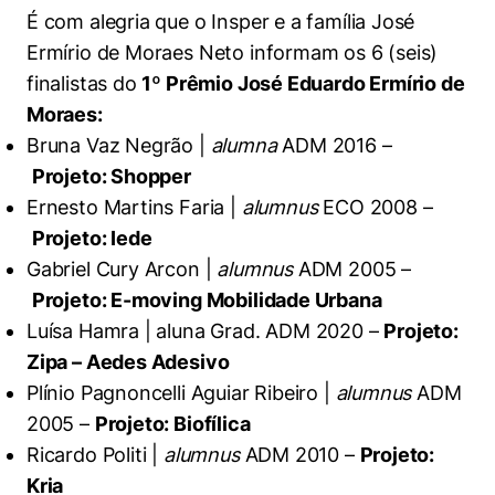
Women in Action
Engenharia e Ciência da Computação
Fale Conosco
É com alegria que o Insper e a família José
Busca por docentes
Biblioteca Telles
Prêmio Duda Ermírio de Moraes
Como funciona
Notícias
Ermírio de Moraes Neto informam os 6 (seis)
Trabalhe conosco
Direito
Áreas de Conhecimento
Repositório Institucional
Atendimento
finalistas do
1º Prêmio José Eduardo Ermírio de
Youtube
Resolução Eficaz de Problemas
Sala de Imprensa
Prêmios de Excelência
Moraes:
Todas as Engenharias
Pesquisa na Graduação
Visite o Insper
Instagram
Bruna Vaz Negrão |
alumna
ADM 2016 –
Oportunidade de Negócios
Ensino e aprendizagem
Seminários Acadêmicos
Canal de Ética
Projeto: Shopper
Engenharia de Computação
Linkedin
Ernesto Martins Faria |
alumnus
ECO 2008 –
Comitê de Ética em Pesquisa
Ouvidoria
Engenharia de Produção
Projeto: Iede
Portal da Privacidade
Gabriel Cury Arcon |
alumnus
ADM 2005 –
Engenharia Mecânica
Direito
Projeto: E-moving Mobilidade Urbana
Luísa Hamra | aluna Grad. ADM 2020 –
Projeto:
Engenharia Mecatrônica
Economia
Zipa – Aedes Adesivo
Plínio Pagnoncelli Aguiar Ribeiro |
alumnus
ADM
Finanças
2005 –
Projeto: Biofílica
Negócios
Ricardo Politi |
alumnus
ADM 2010 –
Projeto:
Kria