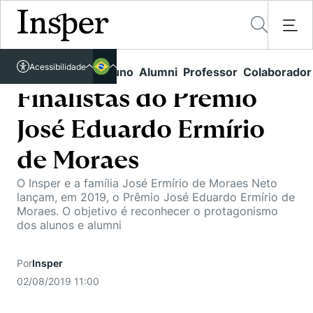
Acessível em libras
Acessibilidade
Links rápidos
Aluno
Alumni
Professor
Colaborador
Português
Cursos
Inglês
Finalistas do Prêmio
Quem Somos
Vestibular
José Eduardo Ermírio
Graduação
Comunidade Transforme
O Insper
de Moraes
Pós-Graduação
Campus
Pesquisa
O Insper e a família José Ermírio de Moraes Neto
Missão
lançam, em 2019, o Prêmio José Eduardo Ermírio de
Educação Executiva
Internacional
Moraes. O objetivo é reconhecer o protagonismo
Projetos Sociais
Conteúdos
Pesquisa no Insper
dos alunos e alumni
Busca por Áreas de Conhecimento
Student Life
Lista de doadores
Centros de Conhecimento
Unidades Acadêmicas
Carreiras e Cursos
Núcleo de Carreiras
Por
Insper
Cátedras
02/08/2019 11:00
Eventos
Corpo Docente
Hub de Inovação e Empreendedorismo
Gestão e Economia
Como funciona
Centro de Dados e IA
Newsletters