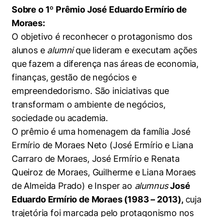
Políticas Públicas
Sobre o 1º Prêmio José Eduardo Ermírio de
Moraes:
Sustentabilidade
O objetivo é reconhecer o protagonismo dos
alunos e
alumni
que lideram e executam ações
Tecnologia e Dados
que fazem a diferença nas áreas de economia,
finanças, gestão de negócios e
empreendedorismo. São iniciativas que
transformam o ambiente de negócios,
sociedade ou academia.
O prêmio é uma homenagem da família José
Ermírio de Moraes Neto (José Ermírio e Liana
Carraro de Moraes, José Ermírio e Renata
Queiroz de Moraes, Guilherme e Liana Moraes
de Almeida Prado) e Insper ao
alumnus
José
Eduardo Ermírio de Moraes (1983 – 2013),
cuja
trajetória foi marcada pelo protagonismo nos