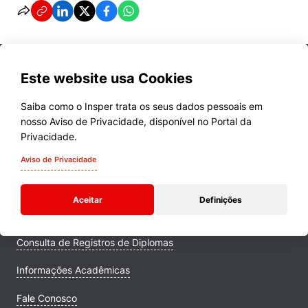
Este website usa Cookies
Saiba como o Insper trata os seus dados pessoais em
nosso Aviso de Privacidade, disponível no Portal da
Cursos
Privacidade.
Quem Somos
Aviso de Privacidade
Comunidade Transforme
Aceitar
Definições
Campus
Consulta de Registros de Diplomas
Informações Acadêmicas
Fale Conosco