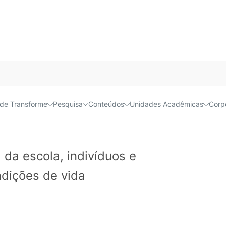
Acessível e
usta R$ 124
de Transforme
Pesquisa
Conteúdos
Unidades Acadêmicas
Corp
 da escola, indivíduos e
dições de vida