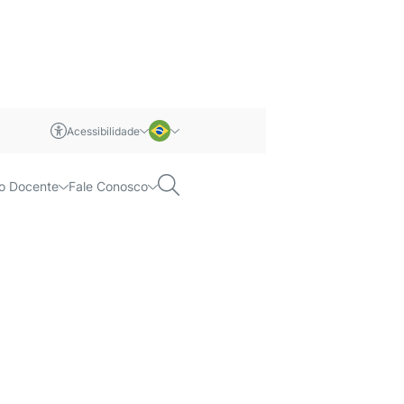
Acessibilidade
m libras
Português
Pesquisar
o Docente
Fale Conosco
Inglês