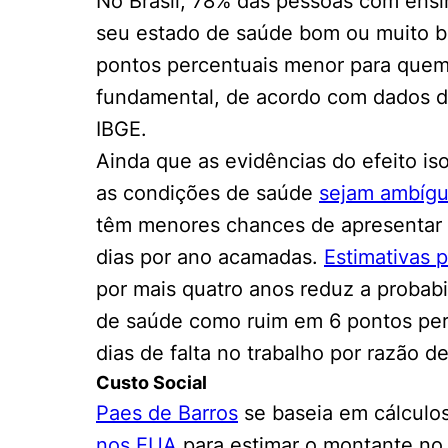
No Brasil, 78% das pessoas com ens
seu estado de saúde bom ou muito b
pontos percentuais menor para quem
fundamental, de acordo com dados d
IBGE.
Ainda que as evidências do efeito is
as condições de saúde
sejam ambíg
têm menores chances de apresentar
Cookies estrita
dias por ano acamadas.
Estimativas 
por mais quatro anos reduz a probabi
Cookies de pref
de saúde como ruim em 6 pontos per
dias de falta no trabalho por razão d
Custo Social
Paes de Barros
se baseia em cálculo
nos EUA
para estimar o montante no 