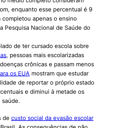
ino médio completo consideram
om, enquanto esse percentual é 9
 completou apenas o ensino
a Pesquisa Nacional de Saúde do
olado de ter cursado escola sobre
uas
, pessoas mais escolarizadas
 doenças crônicas e passam menos
mente necessários
para os EUA
mostram que estudar
lidade de reportar o próprio estado
erências de usuário
centuais e diminui à metade os
e saúde.
s de
custo social da evasão escolar
Brasil. As consequências de não