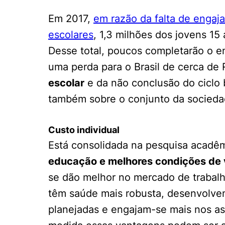
Conhecimento
Hub de Inovação e
Em 2017,
em razão da falta de engaja
Repositório Institucional
Instagram
Empreendedorismo
escolares
, 1,3 milhões dos jovens 15
Women in Action
Pesquisa na Graduação
Linkedin
Desse total, poucos completarão o e
Trabalhe conosco
Seminários Acadêmicos
uma perda para o Brasil de cerca de 
Comitê de Ética em
Sala de Imprensa
escolar
e da não conclusão do ciclo 
Pesquisa
também sobre o conjunto da socieda
Custo individual
Está consolidada na pesquisa acadêm
educação e melhores condições de 
se dão melhor no mercado de trabal
têm saúde mais robusta, desenvolvem
planejadas e engajam-se mais nos a