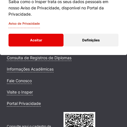
Saiba como o Insper trata os seus dados pessoais em
nosso Aviso de Privacidade, disponível no Portal da
Cursos
Privacidade.
Quem Somos
Aviso de Privacidade
Comunidade Transforme
Aceitar
Definições
Campus
Consulta de Registros de Diplomas
Informações Acadêmicas
Fale Conosco
Visite o Insper
Portal Privacidade
Consulte aqui o cadastro da