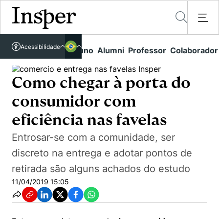
Acessível em libras
Insper - Home Page
\
\
4
\
Acessibilidade
Links rápidos
Aluno
Alumni
Professor
Colaborador
Português
Cursos
Como chegar à porta do consumidor com eficiência nas favelas
Inglês
Quem Somos
Como chegar à porta do
Vestibular
consumidor com
Graduação
Comunidade Transforme
O Insper
eficiência nas favelas
Pós-Graduação
Campus
Pesquisa
Missão
Entrosar-se com a comunidade, ser
Educação Executiva
Internacional
Projetos Sociais
Conteúdos
discreto na entrega e adotar pontos de
Pesquisa no Insper
Busca por Áreas de Conhecimento
Student Life
retirada são alguns achados do estudo
Lista de doadores
Centros de Conhecimento
Unidades Acadêmicas
Carreiras e Cursos
11/04/2019 15:05
Núcleo de Carreiras
Cátedras
Eventos
Corpo Docente
Hub de Inovação e Empreendedorismo
Gestão e Economia
Como funciona
Centro de Dados e IA
Newsletters