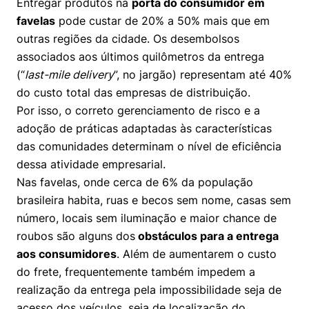
Entregar produtos na
porta do consumidor em
Women in Action
Engenharia e Ciência da Computação
Fale Conosco
Busca por docentes
Biblioteca Telles
favelas
pode custar de 20% a 50% mais que em
Prêmio Duda Ermírio de Moraes
Como funciona
Notícias
Trabalhe conosco
Direito
outras regiões da cidade. Os desembolsos
Áreas de Conhecimento
Repositório Institucional
Atendimento
Youtube
associados aos últimos quilômetros da entrega
Resolução Eficaz de Problemas
Sala de Imprensa
Prêmios de Excelência
(“
last-mile delivery
”, no jargão) representam até 40%
Todas as Engenharias
Pesquisa na Graduação
Visite o Insper
Instagram
do custo total das empresas de distribuição.
Oportunidade de Negócios
Ensino e aprendizagem
Seminários Acadêmicos
Canal de Ética
Engenharia de Computação
Linkedin
Por isso, o correto gerenciamento de risco e a
adoção de práticas adaptadas às características
Comitê de Ética em Pesquisa
Ouvidoria
Engenharia de Produção
das comunidades determinam o nível de eficiência
Portal da Privacidade
dessa atividade empresarial.
Engenharia Mecânica
Direito
Nas favelas, onde cerca de 6% da população
brasileira habita, ruas e becos sem nome, casas sem
Engenharia Mecatrônica
Economia
número, locais sem iluminação e maior chance de
roubos são alguns dos
obstáculos para a entrega
Finanças
aos consumidores
. Além de aumentarem o custo
do frete, frequentemente também impedem a
Negócios
realização da entrega pela impossibilidade seja de
acesso dos veículos, seja de localização do