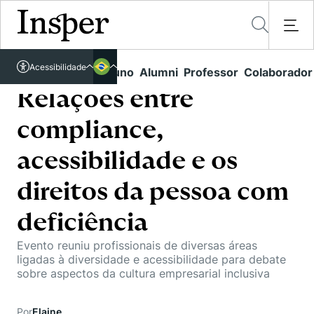
Acessível em libras
Acessibilidade
Links rápidos
Aluno
Alumni
Professor
Colaborador
Português
Cursos
Inglês
Relações entre
Quem Somos
Vestibular
compliance,
Graduação
Comunidade Transforme
O Insper
acessibilidade e os
Pós-Graduação
Campus
Pesquisa
direitos da pessoa com
Missão
Educação Executiva
Internacional
Projetos Sociais
deficiência
Conteúdos
Pesquisa no Insper
Busca por Áreas de Conhecimento
Student Life
Lista de doadores
Evento reuniu profissionais de diversas áreas
Centros de Conhecimento
Unidades Acadêmicas
Carreiras e Cursos
ligadas à diversidade e acessibilidade para debate
Núcleo de Carreiras
sobre aspectos da cultura empresarial inclusiva
Cátedras
Eventos
Corpo Docente
Hub de Inovação e Empreendedorismo
Gestão e Economia
Como funciona
Centro de Dados e IA
Por
Elaine
Newsletters