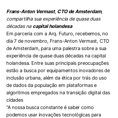
Women in Action
Engenharia e Ciência da Computação
Fale Conosco
Busca por docentes
Biblioteca Telles
Prêmio Duda Ermírio de Moraes
Como funciona
Notícias
Frans-Anton Vermast
,
CTO de Amsterdam
,
Trabalhe conosco
Direito
Áreas de Conhecimento
Repositório Institucional
Atendimento
compartilha sua experiência de quase duas
Youtube
Resolução Eficaz de Problemas
Sala de Imprensa
décadas na
capital holandesa
Prêmios de Excelência
Todas as Engenharias
Pesquisa na Graduação
Visite o Insper
Instagram
Em parceria com a Arq. Futuro, recebemos, no
Oportunidade de Negócios
Ensino e aprendizagem
Seminários Acadêmicos
Canal de Ética
dia 7 de novembro, Frans-Anton Vermast, CTO
Engenharia de Computação
Linkedin
de Amsterdam, para uma palestra sobre a sua
Comitê de Ética em Pesquisa
Ouvidoria
Engenharia de Produção
experiência de quase duas décadas na capital
Portal da Privacidade
holandesa. Entre suas principais preocupações
Engenharia Mecânica
Direito
estão a busca por equipamentos inovadores de
inclusão urbana, além da ética por trás do uso
Engenharia Mecatrônica
Economia
de dados da população em plataformas e
algoritmos empregados na transição digital das
Finanças
cidades
“A nossa busca constante é saber como
Negócios
podemos usar inovações tecnológicas para