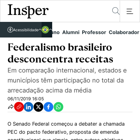
Acessível em libras
Insper - Home Page
\
\
11
\
Federalismo brasileiro desconcentra receitas
Acessibilidade
Links rápidos
Aluno
Alumni
Professor
Colaborador
Português
Cursos
Inglês
Federalismo brasileiro
Quem Somos
Vestibular
desconcentra receitas
Graduação
Comunidade Transforme
O Insper
Em comparação internacional, estados e
Pós-Graduação
municípios têm participação no total da
Campus
Pesquisa
Missão
arrecadação acima da média
Educação Executiva
Internacional
Projetos Sociais
Conteúdos
06/11/2019 16:05
Pesquisa no Insper
Busca por Áreas de Conhecimento
Student Life
Lista de doadores
Centros de Conhecimento
Unidades Acadêmicas
Carreiras e Cursos
Núcleo de Carreiras
O Senado Federal começou a debater a chamada
Cátedras
Eventos
Corpo Docente
Hub de Inovação e Empreendedorismo
Gestão e Economia
PEC do pacto federativo, proposta de emenda
Como funciona
Centro de Dados e IA
Newsletters