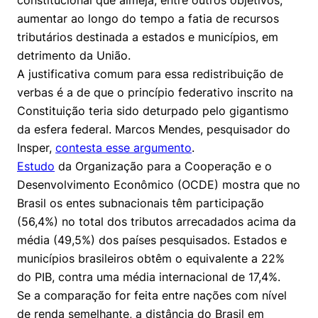
constitucional que almeja, entre outros objetivos,
Women in Action
Engenharia e Ciência da Computação
Fale Conosco
Busca por docentes
aumentar ao longo do tempo a fatia de recursos
Biblioteca Telles
Prêmio Duda Ermírio de Moraes
Como funciona
Notícias
Trabalhe conosco
Direito
tributários destinada a estados e municípios, em
Áreas de Conhecimento
Repositório Institucional
Atendimento
detrimento da União.
Youtube
Resolução Eficaz de Problemas
Sala de Imprensa
Prêmios de Excelência
A justificativa comum para essa redistribuição de
Todas as Engenharias
Pesquisa na Graduação
Visite o Insper
Instagram
verbas é a de que o princípio federativo inscrito na
Oportunidade de Negócios
Ensino e aprendizagem
Seminários Acadêmicos
Canal de Ética
Constituição teria sido deturpado pelo gigantismo
Engenharia de Computação
Linkedin
da esfera federal. Marcos Mendes, pesquisador do
Comitê de Ética em Pesquisa
Ouvidoria
Insper,
contesta esse argumento
.
Engenharia de Produção
Portal da Privacidade
Estudo
da Organização para a Cooperação e o
Engenharia Mecânica
Direito
Desenvolvimento Econômico (OCDE) mostra que no
Brasil os entes subnacionais têm participação
Engenharia Mecatrônica
Economia
(56,4%) no total dos tributos arrecadados acima da
média (49,5%) dos países pesquisados. Estados e
Finanças
municípios brasileiros obtêm o equivalente a 22%
do PIB, contra uma média internacional de 17,4%.
Negócios
Se a comparação for feita entre nações com nível
de renda semelhante, a distância do Brasil em