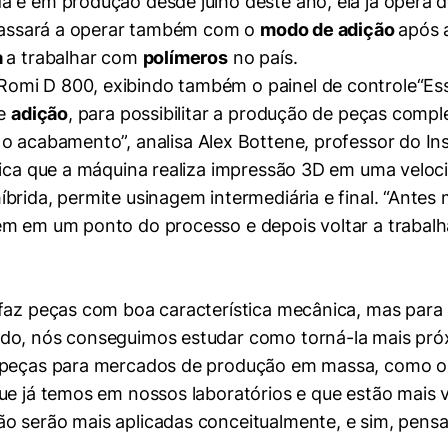
ada e em produção desde julho deste ano, ela já opera 
a passará a operar também com o
modo de adição
após 
a
a trabalhar com
polímeros
no país.
“Es
de
adição
, para possibilitar a produção de peças comp
 o acabamento”, analisa Alex Bottene, professor do In
lica que a máquina realiza impressão 3D em uma veloc
brida, permite usinagem intermediária e final. “Ante
em em um ponto do processo e depois voltar a trabal
 faz peças com boa característica mecânica, mas para
ido, nós conseguimos estudar como torná-la mais pró
e peças para mercados de produção em massa, como o
ue já temos em nossos laboratórios e que estão mais 
o serão mais aplicadas conceitualmente, e sim, pens