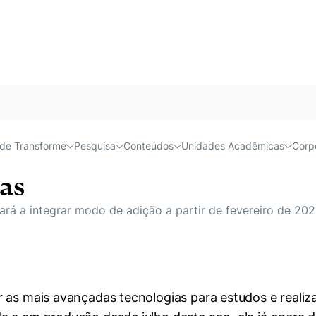
Acessível e
de Transforme
Pesquisa
Conteúdos
Unidades Acadêmicas
Corp
íbrida combina processos 
as
á a integrar modo de adição a partir de fevereiro de 2020
 as mais avançadas tecnologias para estudos e realiza