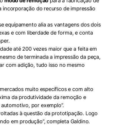
do
modo de remoção
para a fabricação de
a incorporação do recurso de impressão
se equipamento alia as vantagens dos dois
lexas e com liberdade de forma, e conta
sper.
idade até 200 vezes maior que a feita em
s mesmo de terminada a impressão da peça,
har com adição, tudo isso no mesmo
 mercados muito específicos e com alto
xima da produtividade da remoção e
 automotivo, por exemplo”.
voltadas à questão da prototipação. Logo
ando em produção”, completa Galdino.