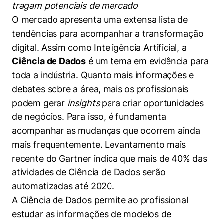
Women in Action
Engenharia e Ciência da Computação
tragam potenciais de mercado
Fale Conosco
Busca por docentes
Biblioteca Telles
Prêmio Duda Ermírio de Moraes
Como funciona
O mercado apresenta uma extensa lista de
Notícias
Trabalhe conosco
Direito
Áreas de Conhecimento
tendências para acompanhar a transformação
Repositório Institucional
Atendimento
Youtube
Resolução Eficaz de Problemas
Sala de Imprensa
digital. Assim como Inteligência Artificial, a
Prêmios de Excelência
Todas as Engenharias
Pesquisa na Graduação
Visite o Insper
Instagram
Ciência de Dados
é um tema em evidência para
Oportunidade de Negócios
Ensino e aprendizagem
Seminários Acadêmicos
Canal de Ética
toda a indústria. Quanto mais informações e
Engenharia de Computação
Linkedin
debates sobre a área, mais os profissionais
Comitê de Ética em Pesquisa
Ouvidoria
podem gerar
insights
para criar oportunidades
Engenharia de Produção
Portal da Privacidade
de negócios. Para isso, é fundamental
Engenharia Mecânica
Direito
acompanhar as mudanças que ocorrem ainda
mais frequentemente. Levantamento mais
Engenharia Mecatrônica
Economia
recente do Gartner indica que mais de 40% das
atividades de Ciência de Dados serão
Finanças
automatizadas até 2020.
A Ciência de Dados permite ao profissional
Negócios
estudar as informações de modelos de