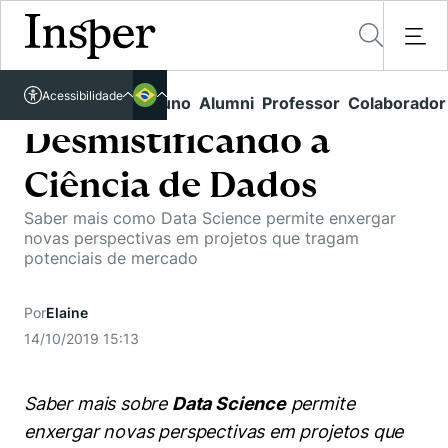
Acessível em libras
Acessibilidade
Links rápidos
Aluno
Alumni
Professor
Colaborador
Português
Cursos
Inglês
Desmistificando a
Quem Somos
Vestibular
Ciência de Dados
Graduação
Comunidade Transforme
O Insper
Saber mais como Data Science permite enxergar
novas perspectivas em projetos que tragam
Pós-Graduação
Campus
potenciais de mercado
Pesquisa
Missão
Educação Executiva
Internacional
Projetos Sociais
Conteúdos
Por
Elaine
Pesquisa no Insper
Busca por Áreas de Conhecimento
Student Life
14/10/2019 15:13
Lista de doadores
Centros de Conhecimento
Unidades Acadêmicas
Carreiras e Cursos
Núcleo de Carreiras
Cátedras
Saber mais sobre
Data Science
permite
Eventos
Corpo Docente
Hub de Inovação e Empreendedorismo
Gestão e Economia
enxergar novas perspectivas em projetos que
Como funciona
Centro de Dados e IA
Newsletters