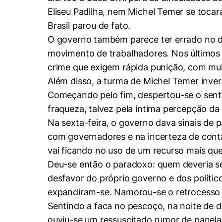
Eliseu Padilha, nem Michel Temer se tocar
Brasil parou de fato.
O governo também parece ter errado no di
movimento de trabalhadores. Nos últimos 
crime que exigem rápida punição, com mult
Além disso, a turma de Michel Temer inver
Começando pelo fim, despertou-se o senti
fraqueza, talvez pela íntima percepção da
Na sexta-feira, o governo dava sinais de 
Cookies estrita
com governadores e na incerteza de conta
vai ficando no uso de um recurso mais que
Deu-se então o paradoxo: quem deveria se
Cookies de pref
desfavor do próprio governo e dos político
expandiram-se. Namorou-se o retrocesso in
Sentindo a faca no pescoço, na noite de 
ouviu-se um ressuscitado rumor de panelas