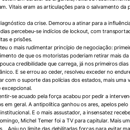
am. Vitais eram as articulações para o salvamento da 
agnóstico da crise. Demorou a atinar para a influênci
dias percebeu-se indícios de lockout, com transporta
as e prisões.
teu o mais rudimentar princípio de negociação: primei
mento de que os motoristas poderiam retirar mais da 
 pouca credibilidade que carrega, já nos primeiros dia
pânico. E se errou ao ceder, resolveu exceder no endu
mente necessários
r com o suporte das polícias dos estados, mais uma v
 excepcional.
ntir-se acuado pela força acabou por pedir a interven
erências de usuário
s em geral. A antipolítica ganhou os ares, apelos pelo
stitucional. E o mais assustador, a insensatez recebe
domingo, Michel Temer foi a TV para capitular. Mais 
… Agiu no limite das debilitadas forças para evitar m