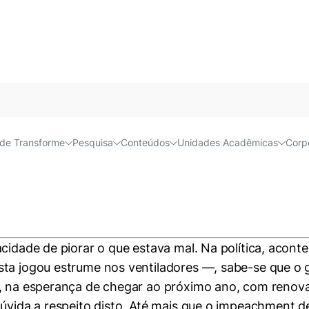
Acessível e
to é mais delicado que o
de Transforme
Pesquisa
Conteúdos
Unidades Acadêmicas
Corp
cidade de piorar o que estava mal. Na política, acont
sta jogou estrume nos ventiladores —, sabe-se que o
o, na esperança de chegar ao próximo ano, com renov
dúvida a respeito disto. Até mais que o impeachment d