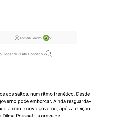
Acessibilidade
m libras
 impeachment
Português
Pesquisar
o Docente
Fale Conosco
Inglês
ece aos saltos, num ritmo frenético. Desde
 governo pode emborcar. Ainda resguarda-
ado ânimo e novo governo, após a eleição.
e Dilma Rousseff, a greve de