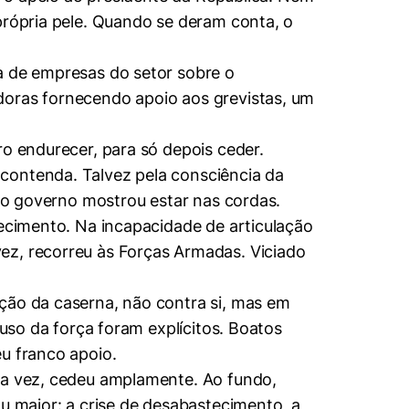
própria pele. Quando se deram conta, o
a de empresas do setor sobre o
doras fornecendo apoio aos grevistas, um
ro endurecer, para só depois ceder.
contenda. Talvez pela consciência da
s o governo mostrou estar nas cordas.
recimento. Na incapacidade de articulação
ez, recorreu às Forças Armadas. Viciado
ção da caserna, não contra si, mas em
 uso da força foram explícitos. Boatos
u franco apoio.
uma vez, cedeu amplamente. Ao fundo,
au maior: a crise de desabastecimento, a