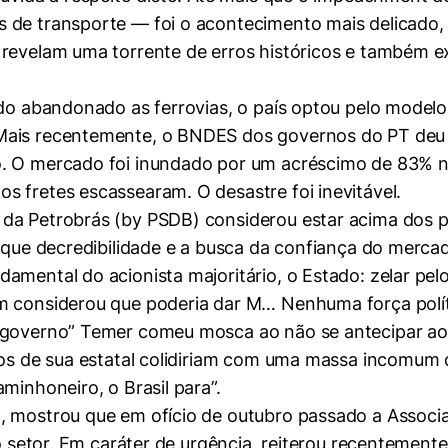
 de transporte — foi o acontecimento mais delicado, 
revelam uma torrente de erros históricos e também ex
ndo abandonado as ferrovias, o país optou pelo modelo
Mais recentemente, o BNDES dos governos do PT deu e
so. O mercado foi inundado por um acréscimo de 83%
 fretes escassearam. O desastre foi inevitável.
da Petrobrás (by PSDB) considerou estar acima dos p
hoque decredibilidade e a busca da confiança do merc
mental do acionista majoritário, o Estado: zelar pelo 
 considerou que poderia dar M… Nenhuma força polític
 “governo” Temer comeu mosca ao não se antecipar 
eços de sua estatal colidiriam com uma massa incomum
minhoneiro, o Brasil para”.
, mostrou que em ofício de outubro passado a Associ
do setor. Em caráter de urgência, reiterou recentemen