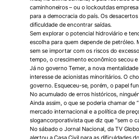
Conhecimento
caminhoneiros – ou o lockoutdas empresas
Hub de Inovação e
Repositório Institucional
Instagram
Empreendedorismo
para a democracia do país. Os desacertos 
dificuldade de encontrar saídas.
Women in Action
Pesquisa na Graduação
Linkedin
Sem explorar o potencial hidroviário e te
Trabalhe conosco
Seminários Acadêmicos
escolha para quem depende de petróleo. 
Comitê de Ética em
Sala de Imprensa
sem se importar com os riscos do exces
Pesquisa
tempo, o crescimento econômico secou e os
Já no governo Temer, a nova mentalidade 
interesse de acionistas minoritários. O c
governo. Esqueceu-se, porém, o papel funda
No acumulado de erros históricos, ninguém
Ainda assim, o que se poderia chamar de
mercado internacional e a política de pr
slogancorporativista que diz que “sem o ca
No sábado o Jornal Nacional, da TV Globo
alertou a Casa Civil para as dificuldades 