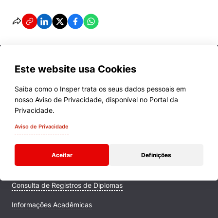
Este website usa Cookies
Saiba como o Insper trata os seus dados pessoais em
nosso Aviso de Privacidade, disponível no Portal da
Cursos
Privacidade.
Quem Somos
Aviso de Privacidade
Comunidade Transforme
Aceitar
Definições
Campus
Consulta de Registros de Diplomas
Informações Acadêmicas