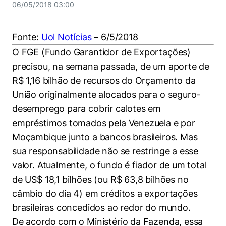
Women in Action
Engenharia e Ciência da Computação
06/05/2018 03:00
Fale Conosco
Busca por docentes
Biblioteca Telles
Prêmio Duda Ermírio de Moraes
Como funciona
Notícias
Trabalhe conosco
Direito
Áreas de Conhecimento
Repositório Institucional
Atendimento
Fonte:
Uol Notícias
– 6/5/2018
Youtube
Resolução Eficaz de Problemas
Sala de Imprensa
Prêmios de Excelência
O FGE (Fundo Garantidor de Exportações)
Todas as Engenharias
Pesquisa na Graduação
Visite o Insper
Instagram
precisou, na semana passada, de um aporte de
Oportunidade de Negócios
Ensino e aprendizagem
Seminários Acadêmicos
Canal de Ética
R$ 1,16 bilhão de recursos do Orçamento da
Engenharia de Computação
Linkedin
União originalmente alocados para o seguro-
Comitê de Ética em Pesquisa
Ouvidoria
Engenharia de Produção
desemprego para cobrir calotes em
Portal da Privacidade
empréstimos tomados pela Venezuela e por
Engenharia Mecânica
Direito
Moçambique junto a bancos brasileiros. Mas
sua responsabilidade não se restringe a esse
Engenharia Mecatrônica
Economia
valor. Atualmente, o fundo é fiador de um total
de US$ 18,1 bilhões (ou R$ 63,8 bilhões no
Finanças
câmbio do dia 4) em créditos a exportações
Negócios
brasileiras concedidos ao redor do mundo.
De acordo com o Ministério da Fazenda, essa