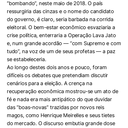
Women in Action
Engenharia e Ciência da Computação
“bombando”, neste maio de 2018. O país
Fale Conosco
Busca por docentes
Biblioteca Telles
Prêmio Duda Ermírio de Moraes
Como funciona
ressurgiria das cinzas e o nome do candidato
Notícias
Trabalhe conosco
Direito
Áreas de Conhecimento
do governo, é claro, seria barbada na corrida
Repositório Institucional
Atendimento
Youtube
Resolução Eficaz de Problemas
Sala de Imprensa
eleitoral. O bem-estar econômico esvaziaria a
Prêmios de Excelência
Todas as Engenharias
Pesquisa na Graduação
Visite o Insper
Instagram
crise política, enterraria a Operação Lava Jato
Oportunidade de Negócios
Ensino e aprendizagem
Seminários Acadêmicos
Canal de Ética
e, num grande acordão — “com Supremo e com
Engenharia de Computação
Linkedin
tudo”, na voz de um de seus profetas — a paz
Comitê de Ética em Pesquisa
Ouvidoria
se estabeleceria.
Engenharia de Produção
Portal da Privacidade
Ao longo destes dois anos e pouco, foram
Engenharia Mecânica
Direito
difíceis os debates que pretendiam discutir
cenários para a eleição. A crença na
Engenharia Mecatrônica
Economia
recuperação econômica mostrou-se um ato de
fé e nada era mais antipático do que duvidar
Finanças
das “boas-novas” trazidas por novos reis
magos, como Henrique Meirelles e seus tietes
Negócios
do mercado. O discurso embutia grande dose