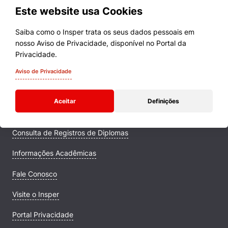
Este website usa Cookies
Saiba como o Insper trata os seus dados pessoais em
nosso Aviso de Privacidade, disponível no Portal da
Cursos
Privacidade.
Quem Somos
Aviso de Privacidade
Comunidade Transforme
Aceitar
Definições
Campus
Consulta de Registros de Diplomas
Informações Acadêmicas
Fale Conosco
Visite o Insper
Portal Privacidade