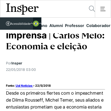
Acessível em libras
Acessibilidade
Links rápidos
Aluno
Alumni
Professor
Colaborador
Português
Cursos
Inglês
Imprensa
| Carlos Melo:
Quem Somos
Vestibular
Economia e eleição
Graduação
Comunidade Transforme
O Insper
Pós-Graduação
Por
Insper
Campus
Pesquisa
Missão
22/05/2018 03:00
Educação Executiva
Internacional
Projetos Sociais
Conteúdos
Pesquisa no Insper
Busca por Áreas de Conhecimento
Student Life
Lista de doadores
Fonte:
Uol Notícias
– 22/5/2018
Centros de Conhecimento
Unidades Acadêmicas
Carreiras e Cursos
Desde os primeiros flertes com o impeachment
Núcleo de Carreiras
Cátedras
de Dilma Rousseff, Michel Temer, seus aliados e
Eventos
Corpo Docente
Hub de Inovação e Empreendedorismo
Gestão e Economia
entusiastas prometiam que a economia estaria
Como funciona
Centro de Dados e IA
Newsletters