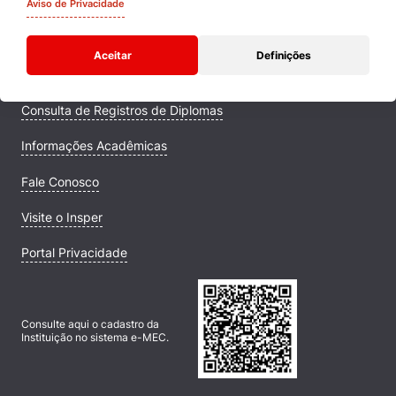
Quem Somos
Aviso de Privacidade
Comunidade Transforme
Aceitar
Definições
Campus
Consulta de Registros de Diplomas
Informações Acadêmicas
Fale Conosco
Visite o Insper
Portal Privacidade
Consulte aqui o cadastro da
Instituição no sistema e-MEC.