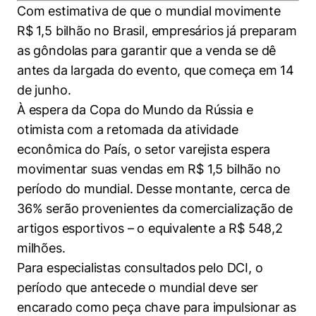
Women in Action
Engenharia e Ciência da Computação
Fale Conosco
Com estimativa de que o mundial movimente
Busca por docentes
Biblioteca Telles
Prêmio Duda Ermírio de Moraes
Como funciona
Notícias
R$ 1,5 bilhão no Brasil, empresários já preparam
Trabalhe conosco
Direito
Áreas de Conhecimento
Repositório Institucional
Atendimento
as gôndolas para garantir que a venda se dê
Youtube
Resolução Eficaz de Problemas
Sala de Imprensa
antes da largada do evento, que começa em 14
Prêmios de Excelência
Todas as Engenharias
Pesquisa na Graduação
Visite o Insper
Instagram
de junho.
Oportunidade de Negócios
Ensino e aprendizagem
Seminários Acadêmicos
Canal de Ética
À espera da Copa do Mundo da Rússia e
Engenharia de Computação
Linkedin
otimista com a retomada da atividade
Comitê de Ética em Pesquisa
Ouvidoria
Engenharia de Produção
econômica do País, o setor varejista espera
Portal da Privacidade
movimentar suas vendas em R$ 1,5 bilhão no
Engenharia Mecânica
Direito
período do mundial. Desse montante, cerca de
36% serão provenientes da comercialização de
Engenharia Mecatrônica
Economia
artigos esportivos – o equivalente a R$ 548,2
milhões.
Finanças
Para especialistas consultados pelo DCI, o
período que antecede o mundial deve ser
Negócios
encarado como peça chave para impulsionar as