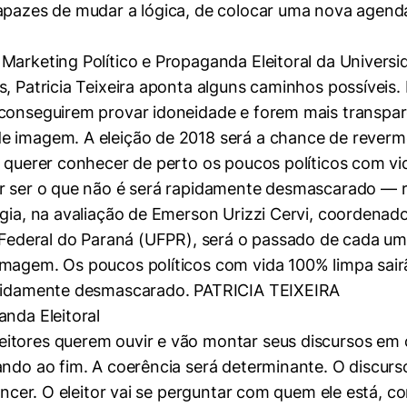
 capazes de mudar a lógica, de colocar uma nova age
mente necessários
Marketing Político e Propaganda Eleitoral da Universi
, Patricia Teixeira aponta alguns caminhos possíveis.
erências de usuário
 conseguirem provar idoneidade e forem mais transpar
 imagem. A eleição de 2018 será a chance de revermos
o querer conhecer de perto os poucos políticos com v
r ser o que não é será rapidamente desmascarado — re
tégia, na avaliação de Emerson Urizzi Cervi, coorden
e Federal do Paraná (UFPR), será o passado de cada um
imagem. Os poucos políticos com vida 100% limpa sai
rapidamente desmascarado. PATRICIA TEIXEIRA
anda Eleitoral
ores querem ouvir e vão montar seus discursos em cima 
ando ao fim. A coerência será determinante. O discurs
vencer. O eleitor vai se perguntar com quem ele está, 