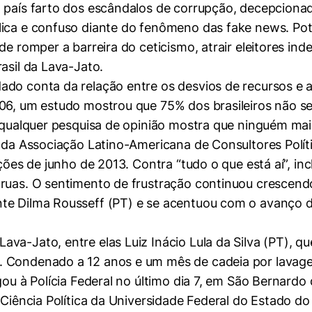
m país farto dos escândalos de corrupção, decepcion
lica e confuso diante do fenômeno das fake news. Pot
de romper a barreira do ceticismo, atrair eleitores in
asil da Lava-Jato.
do conta da relação entre os desvios de recursos e a 
06, um estudo mostrou que 75% dos brasileiros não se
, qualquer pesquisa de opinião mostra que ninguém mai
n da Associação Latino-Americana de Consultores Polít
ções de junho de 2013. Contra “tudo o que está aí”, inc
ruas. O sentimento de frustração continuou crescendo
nte Dilma Rousseff (PT) e se acentuou com o avanço 
va-Jato, entre elas Luiz Inácio Lula da Silva (PT), q
 Condenado a 12 anos e um mês de cadeia por lavagem
egou à Polícia Federal no último dia 7, em São Bernar
 Ciência Política da Universidade Federal do Estado do