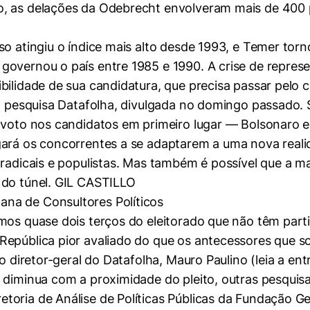
 as delações da Odebrecht envolveram mais de 400 pol
so atingiu o índice mais alto desde 1993, e Temer to
governou o país entre 1985 e 1990. A crise de repres
ilidade de sua candidatura, que precisa passar pelo cr
ma pesquisa Datafolha, divulgada no domingo passado. 
 voto nos candidatos em primeiro lugar — Bolsonaro e
gará os concorrentes a se adaptarem a uma nova reali
 radicais e populistas. Mas também é possível que a 
 do túnel. GIL CASTILLO
na de Consultores Políticos
mos quase dois terços do eleitorado que não têm parti
República pior avaliado do que os antecessores que 
o diretor-geral do Datafolha, Mauro Paulino (leia a entr
 diminua com a proximidade do pleito, outras pesquis
toria de Análise de Políticas Públicas da Fundação 