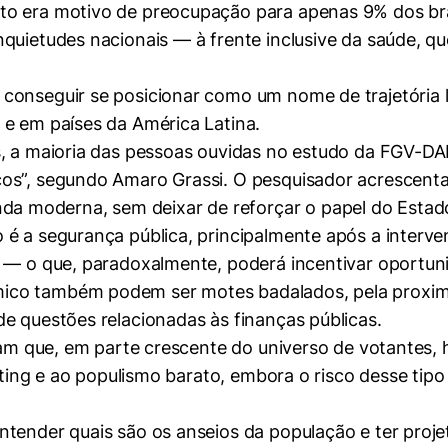
o era motivo de preocupação para apenas 9% dos brasi
quietudes nacionais — à frente inclusive da saúde, qu
conseguir se posicionar como um nome de trajetória l
 e em países da América Latina.
s, a maioria das pessoas ouvidas no estudo da FGV-DA
os”, segundo Amaro Grassi. O pesquisador acrescenta
moderna, sem deixar de reforçar o papel do Estado 
é a segurança pública, principalmente após a interven
 — o que, paradoxalmente, poderá incentivar oportuni
co também podem ser motes badalados, pela proximida
e questões relacionadas às finanças públicas.
itam que, em parte crescente do universo de votantes
keting e ao populismo barato, embora o risco desse tip
tender quais são os anseios da população e ter projet