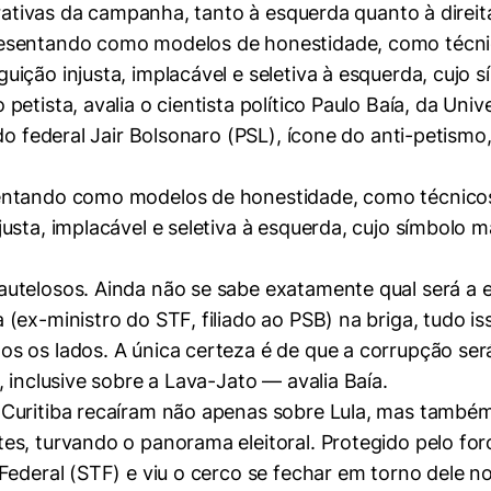
rrativas da campanha, tanto à esquerda quanto à direit
esentando como modelos de honestidade, como técnic
ição injusta, implacável e seletiva à esquerda, cujo 
etista, avalia o cientista político Paulo Baía, da Uni
do federal Jair Bolsonaro (PSL), ícone do anti-petism
entando como modelos de honestidade, como técnicos
justa, implacável e seletiva à esquerda, cujo símbol
utelosos. Ainda não se sabe exatamente qual será a e
(ex-ministro do STF, filiado ao PSB) na briga, tudo 
 os lados. A única certeza é de que a corrupção será
 inclusive sobre a Lava-Jato — avalia Baía.
Curitiba recaíram não apenas sobre Lula, mas também
s, turvando o panorama eleitoral. Protegido pelo foro 
Federal (STF) e viu o cerco se fechar em torno dele no