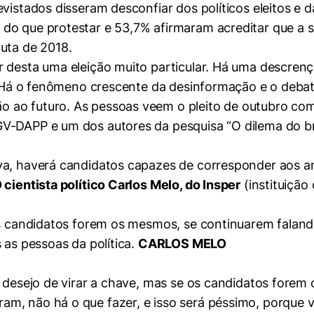
vistados disseram desconfiar dos políticos eleitos e d
do que protestar e 53,7% afirmaram acreditar que a s
uta de 2018.
r desta uma eleição muito particular. Há uma descren
a. Há o fenômeno crescente da desinformação e o deba
 ao futuro. As pessoas veem o pleito de outubro com
V-DAPP e um dos autores da pesquisa “O dilema do bra
va, haverá candidatos capazes de corresponder aos an
 cientista político Carlos Melo, do Insper
(instituição
 os candidatos forem os mesmos, se continuarem fala
 as pessoas da política.
CARLOS MELO
e desejo de virar a chave, mas se os candidatos fore
m, não há o que fazer, e isso será péssimo, porque v