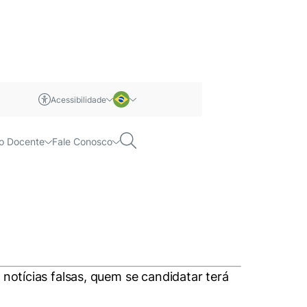
Acessibilidade
m libras
ato e fake news
Português
Pesquisar
o Docente
Fale Conosco
Inglês
 notícias falsas, quem se candidatar terá