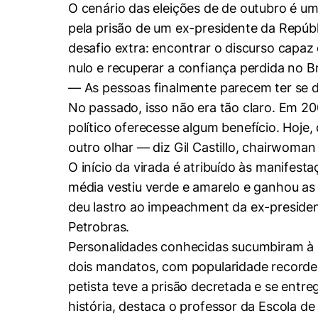
Conhecimento
O cenário das eleições de de outubro é u
Hub de Inovação e
pela prisão de um ex-presidente da Repúb
Repositório Institucional
Instagram
Empreendedorismo
desafio extra: encontrar o discurso capaz 
Women in Action
Pesquisa na Graduação
Linkedin
nulo e recuperar a confiança perdida no Br
Trabalhe conosco
Seminários Acadêmicos
— As pessoas finalmente parecem ter se da
No passado, isso não era tão claro. Em 20
Comitê de Ética em
Sala de Imprensa
Pesquisa
político oferecesse algum benefício. Hoje
outro olhar — diz Gil Castillo, chairwoma
O início da virada é atribuído às manifesta
média vestiu verde e amarelo e ganhou as 
deu lastro ao impeachment da ex-preside
Petrobras.
Personalidades conhecidas sucumbiram à La
dois mandatos, com popularidade recorde.
petista teve a prisão decretada e se entr
história, destaca o professor da Escola de