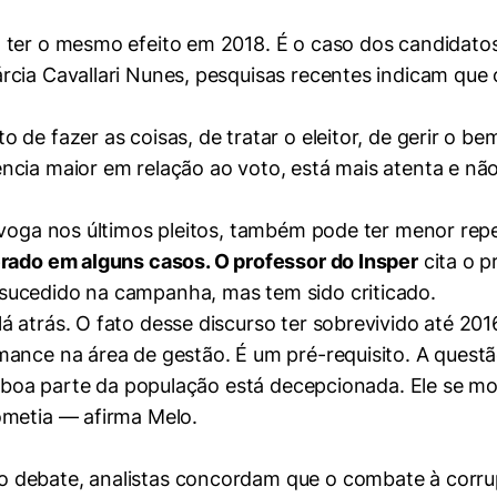
ter o mesmo efeito em 2018. É o caso dos candidatos q
cia Cavallari Nunes, pesquisas recentes indicam que 
 de fazer as coisas, de tratar o eleitor, de gerir o b
cia maior em relação ao voto, está mais atenta e não
m voga nos últimos pleitos, também pode ter menor re
erado em alguns casos. O professor do Insper
cita o p
sucedido na campanha, mas tem sido criticado.
atrás. O fato desse discurso ter sobrevivido até 2016 
ance na área de gestão. É um pré-requisito. A questão
je boa parte da população está decepcionada. Ele se 
ometia — afirma Melo.
debate, analistas concordam que o combate à corrup