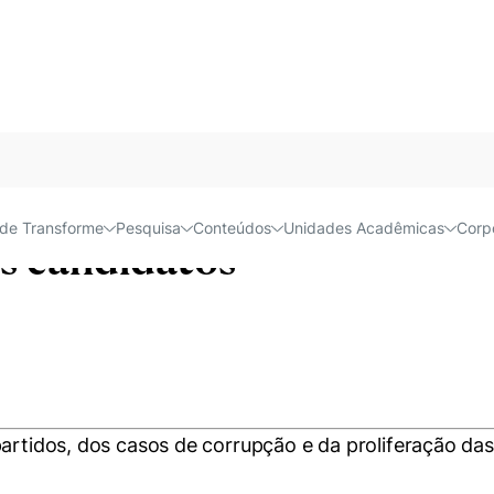
Acessível e
2018: crise política, Lava-J
de Transforme
Pesquisa
Conteúdos
Unidades Acadêmicas
Corp
s candidatos
artidos, dos casos de corrupção e da proliferação das