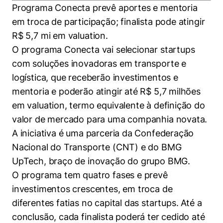
Women in Action
Engenharia e Ciência da Computação
Fale Conosco
Programa Conecta prevê aportes e mentoria
Busca por docentes
Biblioteca Telles
Prêmio Duda Ermírio de Moraes
Como funciona
Notícias
em troca de participação; finalista pode atingir
Trabalhe conosco
Direito
Áreas de Conhecimento
Repositório Institucional
Atendimento
R$ 5,7 mi em valuation.
Youtube
Resolução Eficaz de Problemas
Sala de Imprensa
O programa Conecta vai selecionar startups
Prêmios de Excelência
Todas as Engenharias
Pesquisa na Graduação
Visite o Insper
Instagram
com soluções inovadoras em transporte e
Oportunidade de Negócios
Ensino e aprendizagem
Seminários Acadêmicos
Canal de Ética
logística, que receberão investimentos e
Engenharia de Computação
Linkedin
mentoria e poderão atingir até R$ 5,7 milhões
Comitê de Ética em Pesquisa
Ouvidoria
Engenharia de Produção
em valuation, termo equivalente à definição do
Portal da Privacidade
valor de mercado para uma companhia novata.
Engenharia Mecânica
Direito
A iniciativa é uma parceria da Confederação
Nacional do Transporte (CNT) e do BMG
Engenharia Mecatrônica
Economia
UpTech, braço de inovação do grupo BMG.
O programa tem quatro fases e prevê
Finanças
investimentos crescentes, em troca de
diferentes fatias no capital das startups. Até a
Negócios
conclusão, cada finalista poderá ter cedido até