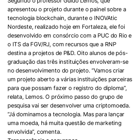
Segundo o professor Guido Lemos, que
Políticas Públicas
apresentou o projeto durante o painel sobre a
tecnologia blockchain, durante o INOVAtic
Sustentabilidade
Nordeste, realizado hoje em Fortaleza, ele foi
Tecnologia e Dados
desenvolvido em consórcio com a PUC do Rio e
o ITS da FGV/RJ, com recursos que a RNP
destina a projetos de P&D. Oito alunos de pós-
graduação das três instituições envolveram-se
no desenvolvimento do projeto. “Vamos criar
um projeto aberto a várias instituições parceiras
para que possam fazer o registro do diploma”,
relata, Lemos. O próximo passo do grupo de
pesquisa vai ser desenvolver uma criptomoeda.
“Já dominamos a tecnologia. Mas para lançar
uma moeda, há muita questão de marketing
envolvida”, comenta.