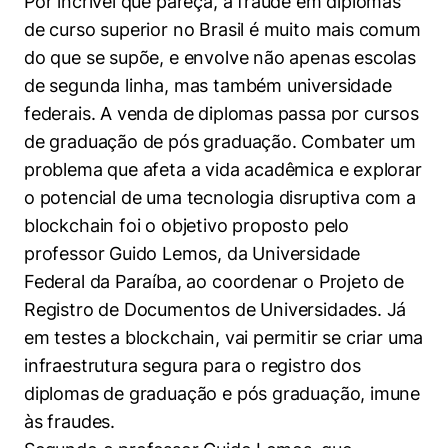
Por incrível que pareça, a fraude em diplomas
Women in Action
Engenharia e Ciência da Computação
Fale Conosco
Busca por docentes
de curso superior no Brasil é muito mais comum
Biblioteca Telles
Prêmio Duda Ermírio de Moraes
Como funciona
Notícias
Trabalhe conosco
Direito
do que se supõe, e envolve não apenas escolas
Áreas de Conhecimento
Repositório Institucional
Atendimento
Youtube
de segunda linha, mas também universidade
Resolução Eficaz de Problemas
Sala de Imprensa
Prêmios de Excelência
Todas as Engenharias
Pesquisa na Graduação
Visite o Insper
federais. A venda de diplomas passa por cursos
Instagram
Oportunidade de Negócios
Ensino e aprendizagem
de graduação de pós graduação. Combater um
Seminários Acadêmicos
Canal de Ética
Engenharia de Computação
Linkedin
problema que afeta a vida acadêmica e explorar
Comitê de Ética em Pesquisa
Ouvidoria
o potencial de uma tecnologia disruptiva com a
Engenharia de Produção
blockchain foi o objetivo proposto pelo
Portal da Privacidade
professor Guido Lemos, da Universidade
Engenharia Mecânica
Direito
Federal da Paraíba, ao coordenar o Projeto de
Registro de Documentos de Universidades. Já
Engenharia Mecatrônica
Economia
em testes a blockchain, vai permitir se criar uma
Finanças
infraestrutura segura para o registro dos
diplomas de graduação e pós graduação, imune
Negócios
às fraudes.