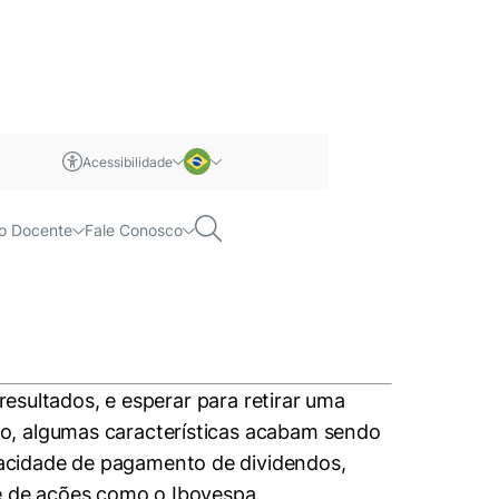
Acessibilidade
m libras
Português
Pesquisar
o Docente
Fale Conosco
Inglês
resultados, e esperar para retirar uma
o, algumas características acabam sendo
acidade de pagamento de dividendos,
e de ações como o Ibovespa.