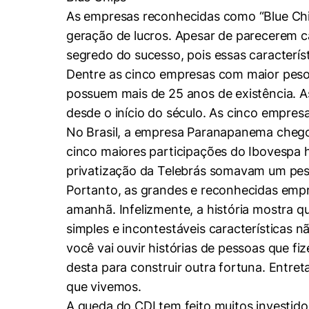
As empresas reconhecidas como “Blue Chip
geração de lucros. Apesar de parecerem ca
segredo do sucesso, pois essas caracter
Dentre as cinco empresas com maior peso
possuem mais de 25 anos de existência. 
Cookies estrita
desde o início do século. As cinco empre
No Brasil, a empresa Paranapanema chego
cinco maiores participações do Ibovespa
Cookies de pref
privatização da Telebrás somavam um pes
Portanto, as grandes e reconhecidas emp
amanhã. Infelizmente, a história mostra qu
simples e incontestáveis características 
você vai ouvir histórias de pessoas que f
desta para construir outra fortuna. Entret
que vivemos.
A queda do CDI tem feito muitos investid