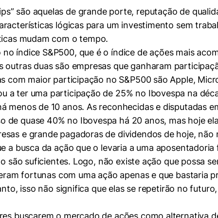
s” são aquelas de grande porte, reputação de qualida
racterísticas lógicas para um investimento sem traba
ísticas mudam com o tempo.
 no índice S&P500, que é o índice de ações mais aco
As outras duas são empresas que ganharam participaç
mente necessários
sas com maior participação no S&P500 são Apple, Mic
u a ter uma participação de 25% no Ibovespa na déc
 há menos de 10 anos. As reconhecidas e disputadas
erências de usuário
o de quase 40% no Ibovespa há 20 anos, mas hoje ela
resas e grande pagadoras de dividendos de hoje, não
e a busca da ação que o levaria a uma aposentadoria fác
não são suficientes. Logo, não existe ação que possa 
izeram fortunas com uma ação apenas e que bastaria pro
anto, isso não significa que elas se repetirão no futu
ores buscarem o mercado de ações como alternativa de 