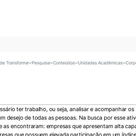
Acessível e
o comprar e esquecer?
de Transforme
Pesquisa
Conteúdos
Unidades Acadêmicas
Corp
ssário ter trabalho, ou seja, analisar e acompanhar os 
 desejo de todas as pessoas. Na busca por esse ativ
ue as encontraram: empresas que apresentam alta cap
esas que possuem elevada participação em um índic