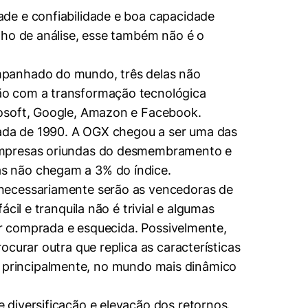
de e confiabilidade e boa capacidade
lho de análise, esse também não é o
mpanhado do mundo, três delas não
ão com a transformação tecnológica
rosoft, Google, Amazon e Facebook.
ada de 1990. A OGX chegou a ser uma das
 empresas oriundas do desmembramento e
s não chegam a 3% do índice.
 necessariamente serão as vencedoras de
il e tranquila não é trivial e algumas
ser comprada e esquecida. Possivelmente,
curar outra que replica as características
ro, principalmente, no mundo mais dinâmico
diversificação e elevação dos retornos.