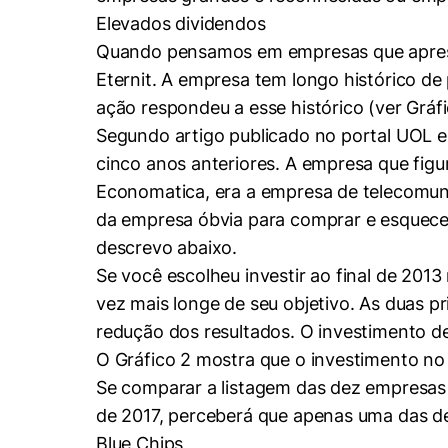
Conhecimento
Elevados dividendos
Hub de Inovação e
Repositório Institucional
Instagram
Empreendedorismo
Quando pensamos em empresas que aprese
Eternit. A empresa tem longo histórico d
Women in Action
Pesquisa na Graduação
Linkedin
ação respondeu a esse histórico (ver Gráfi
Trabalhe conosco
Seminários Acadêmicos
Segundo artigo publicado no portal UOL e
Comitê de Ética em
Sala de Imprensa
cinco anos anteriores. A empresa que fig
Pesquisa
Economatica, era a empresa de telecomunic
da empresa óbvia para comprar e esquecer.
descrevo abaixo.
Se você escolheu investir ao final de 2013
vez mais longe de seu objetivo. As duas p
redução dos resultados. O investimento 
O Gráfico 2 mostra que o investimento n
Se comparar a listagem das dez empresas 
de 2017, perceberá que apenas uma das de
Blue Chips