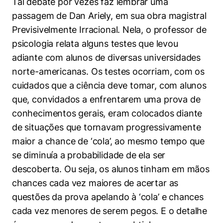
Tal debate por vezes faz lembrar uma
Políticas Públicas
passagem de Dan Ariely, em sua obra magistral
Previsivelmente Irracional. Nela, o professor de
Sustentabilidade
psicologia relata alguns testes que levou
Tecnologia e Dados
adiante com alunos de diversas universidades
norte-americanas. Os testes ocorriam, com os
cuidados que a ciência deve tomar, com alunos
que, convidados a enfrentarem uma prova de
conhecimentos gerais, eram colocados diante
de situações que tornavam progressivamente
maior a chance de ‘cola’, ao mesmo tempo que
se diminuía a probabilidade de ela ser
descoberta. Ou seja, os alunos tinham em mãos
chances cada vez maiores de acertar as
questões da prova apelando à ‘cola’ e chances
cada vez menores de serem pegos. E o detalhe