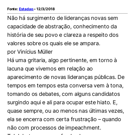
Women in Action
Engenharia e Ciência da Computação
Fale Conosco
Busca por docentes
Biblioteca Telles
Fonte:
Estadao
– 12/3/2018
Prêmio Duda Ermírio de Moraes
Como funciona
Notícias
Trabalhe conosco
Direito
Não há surgimento de lideranças novas sem
Áreas de Conhecimento
Repositório Institucional
Atendimento
Youtube
capacidade de abstração, conhecimento da
Resolução Eficaz de Problemas
Sala de Imprensa
Prêmios de Excelência
Todas as Engenharias
Pesquisa na Graduação
Visite o Insper
história de seu povo e clareza a respeito dos
Instagram
Oportunidade de Negócios
Ensino e aprendizagem
valores sobre os quais ele se ampara.
Seminários Acadêmicos
Canal de Ética
Engenharia de Computação
Linkedin
por Vinícius Müller
Comitê de Ética em Pesquisa
Ouvidoria
Há uma gritaria, algo pertinente, em torno à
Engenharia de Produção
lacuna que vivemos em relação ao
Portal da Privacidade
aparecimento de novas lideranças públicas. De
Engenharia Mecânica
Direito
tempos em tempos esta conversa vem à tona,
Engenharia Mecatrônica
Economia
tomando os debates, com alguns candidatos
surgindo aqui e ali para ocupar este hiato. E,
Finanças
quase sempre, ou ao menos nas últimas vezes,
ela se encerra com certa frustração – quando
Negócios
não com processos de impeachment.