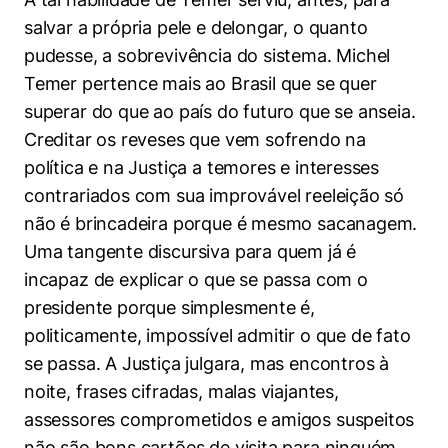
salvar a própria pele e delongar, o quanto
pudesse, a sobrevivência do sistema. Michel
Temer pertence mais ao Brasil que se quer
superar do que ao país do futuro que se anseia.
Cookies estritamente necessários
Creditar os reveses que vem sofrendo na
Cookies de preferências de usuário
política e na Justiça a temores e interesses
contrariados com sua improvável reeleição só
não é brincadeira porque é mesmo sacanagem.
Uma tangente discursiva para quem já é
incapaz de explicar o que se passa com o
presidente porque simplesmente é,
politicamente, impossível admitir o que de fato
se passa. A Justiça julgara, mas encontros à
noite, frases cifradas, malas viajantes,
assessores comprometidos e amigos suspeitos
não são bons cartões de visita para ninguém.