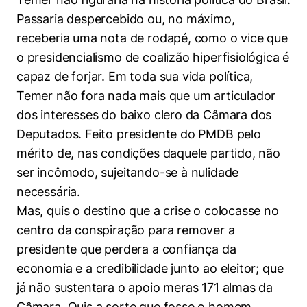
Women in Action
Engenharia e Ciência da Computação
Fale Conosco
Busca por docentes
Passaria despercebido ou, no máximo,
Biblioteca Telles
Prêmio Duda Ermírio de Moraes
Como funciona
Notícias
Trabalhe conosco
Direito
receberia uma nota de rodapé, como o vice que
Áreas de Conhecimento
Repositório Institucional
Atendimento
Youtube
o presidencialismo de coalizão hiperfisiológica é
Resolução Eficaz de Problemas
Sala de Imprensa
Prêmios de Excelência
Todas as Engenharias
Pesquisa na Graduação
Visite o Insper
capaz de forjar. Em toda sua vida política,
Instagram
Oportunidade de Negócios
Temer não fora nada mais que um articulador
Ensino e aprendizagem
Seminários Acadêmicos
Canal de Ética
Engenharia de Computação
Linkedin
dos interesses do baixo clero da Câmara dos
Comitê de Ética em Pesquisa
Ouvidoria
Deputados. Feito presidente do PMDB pelo
Engenharia de Produção
mérito de, nas condições daquele partido, não
Portal da Privacidade
ser incômodo, sujeitando-se à nulidade
Engenharia Mecânica
Direito
necessária.
Mas, quis o destino que a crise o colocasse no
Engenharia Mecatrônica
Economia
centro da conspiração para remover a
Finanças
presidente que perdera a confiança da
economia e a credibilidade junto ao eleitor; que
Negócios
já não sustentara o apoio meras 171 almas da
Câmara. Quis a sorte que fosse o homem