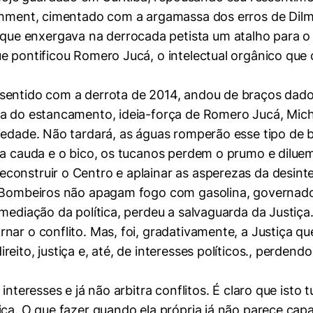
achment, cimentado com a argamassa dos erros de Dilm
e enxergava na derrocada petista um atalho para o p
e pontificou Romero Jucá, o intelectual orgânico que 
mente necessários
sentido com a derrota de 2014, andou de braços dado
ia do estancamento, ideia-força de Romero Jucá, Mich
erências de usuário
iedade. Não tardará, as águas romperão esse tipo de b
 a cauda e o bico, os tucanos perdem o prumo e diluem
onstruir o Centro e aplainar as asperezas da desintel
? Bombeiros não apagam fogo com gasolina, governado
ediação da política, perdeu a salvaguarda da Justiça. N
ar o conflito. Mas, foi, gradativamente, a Justiça que
eito, justiça e, até, de interesses políticos., perdend
interesses e já não arbitra conflitos. É claro que isto 
iça. O que fazer quando ela própria já não parece cap