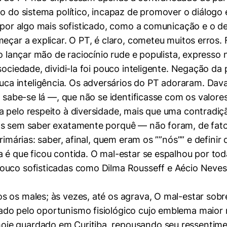
ão do sistema político, incapaz de promover o diálogo 
 por algo mais sofisticado, como a comunicação e o de
meçar a explicar. O PT, é claro, cometeu muitos erros
ao lançar mão de raciocínio rude e populista, expresso
ociedade, dividi-la foi pouco inteligente. Negação da p
 inteligência. Os adversários do PT adoraram. Dava-
, sabe-se lá —, que não se identificasse com os valor
pelo respeito à diversidade, mais que uma contradição
uas sem saber exatamente porquê — não foram, de fat
rimárias: saber, afinal, quem eram os ””nós”” e definir 
 é que ficou contida. O mal-estar se espalhou por tod
ouco sofisticadas como Dilma Rousseff e Aécio Neves;
 os males; às vezes, até os agrava, O mal-estar sobr
do pelo oportunismo fisiológico cujo emblema maior 
e guardado em Curitiba, repousando seu ressentiment