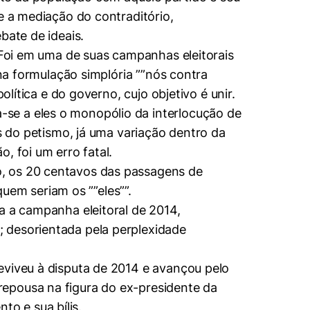
e a mediação do contraditório,
bate de ideais.
. Foi em uma de suas campanhas eleitorais
 na formulação simplória ””nós contra
olítica e do governo, cujo objetivo é unir.
se a eles o monopólio da interlocução de
es do petismo, já uma variação dentro da
, foi um erro fatal.
o, os 20 centavos das passagens de
quem seriam os ””eles””.
a a campanha eleitoral de 2014,
 desorientada pela perplexidade
eviveu à disputa de 2014 e avançou pelo
repousa na figura do ex-presidente da
o e sua bílis.