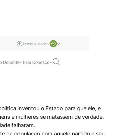
Acessibilidade
m libras
Português
Pesquisar
o Docente
Fale Conosco
Inglês
ítica inventou o Estado para que ele, e
homens e mulheres se matassem de verdade.
dade falharam.
te da população com aquele partido e seu