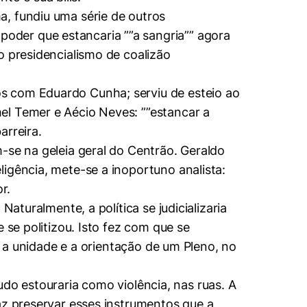
a, fundiu uma série de outros
oder que estancaria ””a sangria”” agora
o presidencialismo de coalizão
s com Eduardo Cunha; serviu de esteio ao
el Temer e Aécio Neves: ””estancar a
arreira.
-se na geleia geral do Centrão. Geraldo
igência, mete-se a inoportuno analista:
r.
aturalmente, a política se judicializaria
 se politizou. Isto fez com que se
o a unidade e a orientação de um Pleno, no
tudo estouraria como violência, nas ruas. A
az preservar esses instrumentos que a