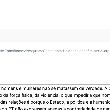
Acessível e
e política estoura nas rua
de Transforme
Pesquisa
Conteúdos
Unidades Acadêmicas
Corp
e homens e mulheres não se matassem de verdade. A pol
o da força física, da violência, o que impediria que 
das relações é porque o Estado, a política e a humani
a do PT não expressam apenas a contrariedade de par