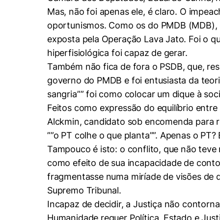
Mas, não foi apenas ele, é claro. O impe
oportunismos. Como os do PMDB (MDB), qu
exposta pela Operação Lava Jato. Foi o qu
hiperfisiológica foi capaz de gerar.
Cookies estrita
Também não fica de fora o PSDB, que, res
governo do PMDB e foi entusiasta da teor
Cookies de pref
sangria”” foi como colocar um dique à soc
Feitos como expressão do equilíbrio entre
Alckmin, candidato sob encomenda para rec
””o PT colhe o que planta””. Apenas o PT
Tampouco é isto: o conflito, que não teve m
como efeito de sua incapacidade de contorn
fragmentasse numa miríade de visões de dir
Supremo Tribunal.
Incapaz de decidir, a Justiça não contorna 
Humanidade requer Política, Estado e Just