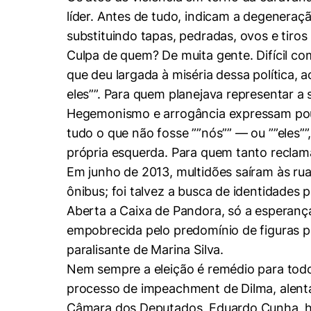
Conhecimento
líder. Antes de tudo, indicam a degeneraç
Hub de Inovação e
Repositório Institucional
Instagram
Empreendedorismo
substituindo tapas, pedradas, ovos e tiros
Culpa de quem? De muita gente. Difícil co
Women in Action
Pesquisa na Graduação
Linkedin
que deu largada à miséria dessa política, 
Trabalhe conosco
Seminários Acadêmicos
eles””. Para quem planejava representar a s
Comitê de Ética em
Sala de Imprensa
Hegemonismo e arrogância expressam pouca
Pesquisa
tudo o que não fosse ””nós”” — ou ””eles””
própria esquerda. Para quem tanto reclama 
Em junho de 2013, multidões saíram às r
ônibus; foi talvez a busca de identidades p
Aberta a Caixa de Pandora, só a esperança
empobrecida pelo predomínio de figuras p
paralisante de Marina Silva.
Nem sempre a eleição é remédio para todos
processo de impeachment de Dilma, alenta
Câmara dos Deputados, Eduardo Cunha, hoj