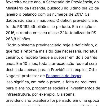
fevereiro deste ano, a Secretaria de Previdência, do
Women in Action
Engenharia e Ciência da Computação
Fale Conosco
Busca por docentes
Biblioteca Telles
Ministério da Fazenda, publicou no último dia 22 de
Prêmio Duda Ermírio de Moraes
Como funciona
Notícias
Trabalhe conosco
Direito
Áreas de Conhecimento
janeiro o balanço com os números de 2017. Os
Repositório Institucional
Atendimento
Youtube
dados não são animadores. O déficit previdenciário
Resolução Eficaz de Problemas
Sala de Imprensa
Prêmios de Excelência
Todas as Engenharias
Pesquisa na Graduação
Visite o Insper
foi de R$ 182,45 bilhões no período. Em relação a
Instagram
Oportunidade de Negócios
2016, o rombo cresceu quase 22%, totalizando R$
Ensino e aprendizagem
Seminários Acadêmicos
Canal de Ética
Engenharia de Computação
Linkedin
268,8 bilhões.
Comitê de Ética em Pesquisa
Ouvidoria
“Todo o sistema previdenciário hoje é deficitário, o
Engenharia de Produção
que faz a reforma mais do que necessária. No atual
Portal da Privacidade
cenário, o modelo tende a quebrar em dois ou três
Engenharia Mecânica
Direito
anos. Em 10 anos, toda a arrecadação federal será
destinada apenas para a Previdência”, explica Otto
Engenharia Mecatrônica
Economia
Nogami, professor de
Economia do Insper
.
Isso significa, em médio prazo, a falta de recursos
Finanças
para o ensino, programas sociais e investimentos de
infraestrutura, por exemplo. O sistema
Negócios
previdenciário brasileiro foi pensado em uma época