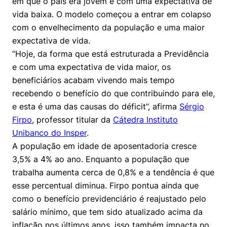
em que o país era jovem e com uma expectativa de
Políticas Públicas
vida baixa. O modelo começou a entrar em colapso
com o envelhecimento da população e uma maior
Sustentabilidade
expectativa de vida.
“Hoje, da forma que está estruturada a Previdência
Tecnologia e Dados
e com uma expectativa de vida maior, os
beneficiários acabam vivendo mais tempo
recebendo o benefício do que contribuindo para ele,
e esta é uma das causas do déficit”, afirma
Sérgio
Firpo
, professor titular da
Cátedra Instituto
Unibanco do Insper
.
A população em idade de aposentadoria cresce
3,5% a 4% ao ano. Enquanto a população que
trabalha aumenta cerca de 0,8% e a tendência é que
esse percentual diminua. Firpo pontua ainda que
como o benefício previdenciário é reajustado pelo
salário mínimo, que tem sido atualizado acima da
inflação nos últimos anos, isso também impacta no