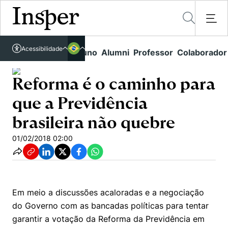
Acessível em libras
Insper - Home Page
\
\
2
\
Acessibilidade
Links rápidos
Aluno
Alumni
Professor
Colaborador
Português
Cursos
Reforma é o caminho para que a Previdência brasileira não quebre
Inglês
Reforma é o caminho para
Quem Somos
Vestibular
que a Previdência
Graduação
Comunidade Transforme
O Insper
brasileira não quebre
Pós-Graduação
Campus
Pesquisa
Missão
01/02/2018 02:00
Educação Executiva
Internacional
Projetos Sociais
Conteúdos
Pesquisa no Insper
Busca por Áreas de Conhecimento
Student Life
Lista de doadores
Centros de Conhecimento
Unidades Acadêmicas
Carreiras e Cursos
Núcleo de Carreiras
Em meio a discussões acaloradas e a negociação
Cátedras
do Governo com as bancadas políticas para tentar
Eventos
Corpo Docente
Hub de Inovação e Empreendedorismo
Gestão e Economia
garantir a votação da Reforma da Previdência em
Como funciona
Centro de Dados e IA
Newsletters