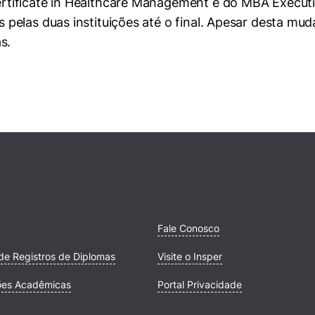
tificate in Healthcare Management e do MBA Executi
elas duas instituições até o final. Apesar desta muda
s.
mente necessários
erências de usuário
Fale Conosco
de Registros de Diplomas
Visite o Insper
ões Acadêmicas
Portal Privacidade