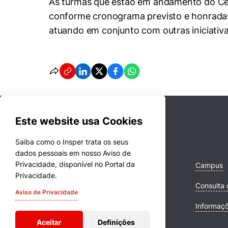
As turmas que estão em andamento do Cer
Conhecimento
conforme cronograma previsto e honradas p
Hub de Inovação e
Repositório Institucional
Instagram
Empreendedorismo
atuando em conjunto com outras iniciativa
Women in Action
Pesquisa na Graduação
Linkedin
Trabalhe conosco
Seminários Acadêmicos
Cookies estrita
Comitê de Ética em
Sala de Imprensa
Pesquisa
Cookies de pref
Este website usa Cookies
Saiba como o Insper trata os seus
dados pessoais em nosso Aviso de
Privacidade, disponível no Portal da
Cursos
Campus
Privacidade.
Quem Somos
Consulta 
Aviso de Privacidade
Comunidade Transforme
Informaç
Aceitar
Definições