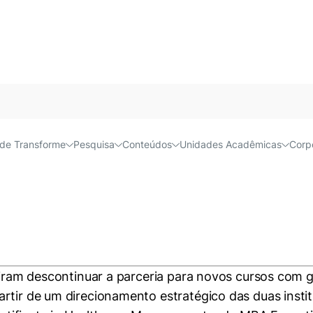
o portfólio de cursos de 
Acessível e
de Transforme
Pesquisa
Conteúdos
Unidades Acadêmicas
Corp
idiram descontinuar a parceria para novos cursos com
rtir de um direcionamento estratégico das duas instit