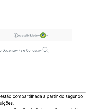
Acessibilidade
gestão em saúde
m libras
Português
Pesquisar
o Docente
Fale Conosco
Inglês
 gestão compartilhada a partir do segundo
uições.