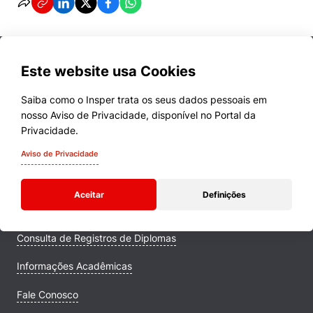
Este website usa Cookies
Saiba como o Insper trata os seus dados pessoais em
nosso Aviso de Privacidade, disponível no Portal da
Cursos
Privacidade.
Quem Somos
Aviso de Privacidade
Comunidade Transforme
Aceitar
Definições
Campus
Consulta de Registros de Diplomas
Informações Acadêmicas
Fale Conosco