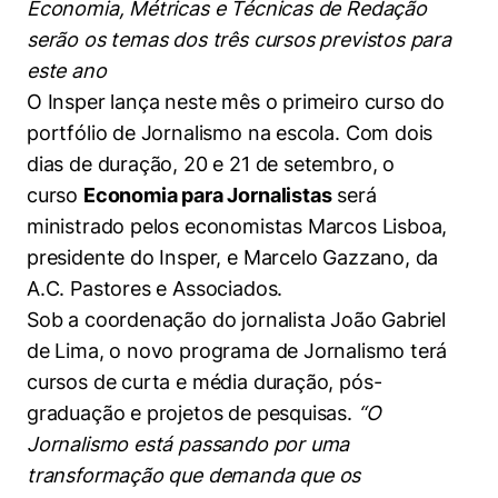
Economia, Métricas e Técnicas de Redação
Women in Action
Engenharia e Ciência da Computação
Fale Conosco
Busca por docentes
Biblioteca Telles
serão os temas dos três cursos previstos para
Prêmio Duda Ermírio de Moraes
Como funciona
Notícias
Trabalhe conosco
Direito
Áreas de Conhecimento
este ano
Repositório Institucional
Atendimento
Youtube
Resolução Eficaz de Problemas
Sala de Imprensa
O Insper lança neste mês o primeiro curso do
Prêmios de Excelência
Todas as Engenharias
Pesquisa na Graduação
Visite o Insper
portfólio de Jornalismo na escola. Com dois
Instagram
Oportunidade de Negócios
Ensino e aprendizagem
dias de duração, 20 e 21 de setembro, o
Seminários Acadêmicos
Canal de Ética
Engenharia de Computação
Linkedin
curso
Economia para Jornalistas
será
Comitê de Ética em Pesquisa
Ouvidoria
ministrado pelos economistas Marcos Lisboa,
Engenharia de Produção
Portal da Privacidade
presidente do Insper, e Marcelo Gazzano, da
A.C. Pastores e Associados.
Engenharia Mecânica
Direito
Sob a coordenação do jornalista João Gabriel
Engenharia Mecatrônica
Economia
de Lima, o novo programa de Jornalismo terá
cursos de curta e média duração, pós-
Finanças
graduação e projetos de pesquisas.
“O
Jornalismo está passando por uma
Negócios
transformação que demanda que os