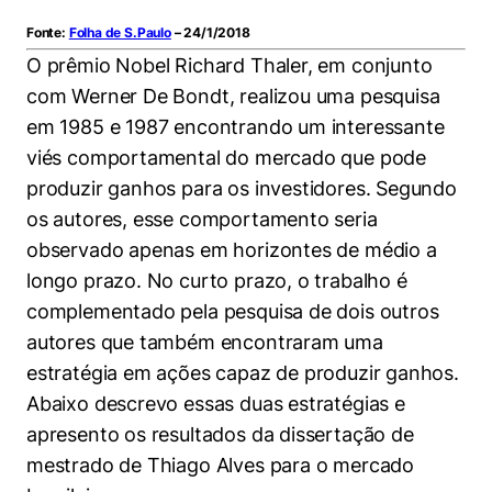
Women in Action
Engenharia e Ciência da Computação
Fale Conosco
Busca por docentes
Biblioteca Telles
Fonte:
Folha de S.Paulo
– 24/1/2018
Prêmio Duda Ermírio de Moraes
Como funciona
Notícias
Trabalhe conosco
Direito
O prêmio Nobel Richard Thaler, em conjunto
Áreas de Conhecimento
Repositório Institucional
Atendimento
Youtube
com Werner De Bondt, realizou uma pesquisa
Resolução Eficaz de Problemas
Sala de Imprensa
Prêmios de Excelência
Todas as Engenharias
Pesquisa na Graduação
Visite o Insper
em 1985 e 1987 encontrando um interessante
Instagram
Oportunidade de Negócios
Ensino e aprendizagem
viés comportamental do mercado que pode
Seminários Acadêmicos
Canal de Ética
Engenharia de Computação
Linkedin
produzir ganhos para os investidores. Segundo
Comitê de Ética em Pesquisa
Ouvidoria
os autores, esse comportamento seria
Engenharia de Produção
observado apenas em horizontes de médio a
Portal da Privacidade
longo prazo. No curto prazo, o trabalho é
Engenharia Mecânica
Direito
complementado pela pesquisa de dois outros
Engenharia Mecatrônica
Economia
autores que também encontraram uma
estratégia em ações capaz de produzir ganhos.
Finanças
Abaixo descrevo essas duas estratégias e
apresento os resultados da dissertação de
Negócios
mestrado de Thiago Alves para o mercado