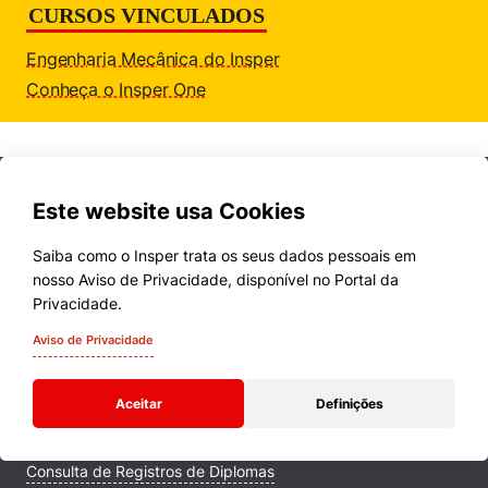
CURSOS VINCULADOS
Engenharia Mecânica do Insper
Conheça o Insper One
Este website usa Cookies
Saiba como o Insper trata os seus dados pessoais em
nosso Aviso de Privacidade, disponível no Portal da
Cursos
Privacidade.
Quem Somos
Aviso de Privacidade
Comunidade Transforme
Aceitar
Definições
Campus
Consulta de Registros de Diplomas