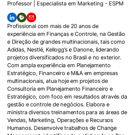
Women in Action
Engenharia e Ciência da Computação
Professor | Especialista em Marketing - ESPM
Fale Conosco
Busca por docentes
Biblioteca Telles
Prêmio Duda Ermírio de Moraes
Como funciona
Notícias
Trabalhe conosco
Direito
Áreas de Conhecimento
Repositório Institucional
Atendimento
Youtube
Profissional com mais de 20 anos de
Resolução Eficaz de Problemas
Sala de Imprensa
Prêmios de Excelência
Todas as Engenharias
Pesquisa na Graduação
Visite o Insper
experiência em Finanças e Controle, na Gestão
Instagram
Oportunidade de Negócios
e Direção de grandes multinacionais, tais como
Ensino e aprendizagem
Seminários Acadêmicos
Canal de Ética
Engenharia de Computação
Linkedin
Adidas, Nestlé, Kellogg’s e Danone, liderando
Comitê de Ética em Pesquisa
Ouvidoria
projetos diversificados no Brasil e no exterior.
Engenharia de Produção
Com ampla experiência em Planejamento
Portal da Privacidade
Estratégico, Financeiro e M&A em empresas
Engenharia Mecânica
Direito
multinacionais, atua hoje em projetos de
Consultoria em Planejamento Financeiro e
Engenharia Mecatrônica
Economia
Estratégico, com foco em resultados através da
gestão e controle de negócios. Elabora e
Finanças
ministra diversos treinamentos para as áreas de
Vendas, Marketing, Operações e Recursos
Negócios
Humanos. Desenvolve trabalhos de Change