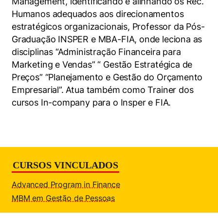
Management, identificando e alinhando os Rec.
Políticas Públicas
Humanos adequados aos direcionamentos
estratégicos organizacionais, Professor da Pós-
Sustentabilidade
Graduação INSPER e MBA-FIA, onde leciona as
disciplinas “Administração Financeira para
Tecnologia e Dados
Marketing e Vendas” “ Gestão Estratégica de
Preços” “Planejamento e Gestão do Orçamento
Empresarial”. Atua também como Trainer dos
cursos In-company para o Insper e FIA.
Cookies estritamente necessários
Cookies de preferências de usuário
CURSOS VINCULADOS
Advanced Program in Finance
MBM em Gestão de Pessoas