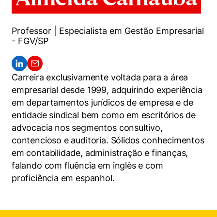
Women in Action
Engenharia e Ciência da Computação
Fale Conosco
Busca por docentes
Biblioteca Telles
Prêmio Duda Ermírio de Moraes
Como funciona
Notícias
Trabalhe conosco
Direito
Áreas de Conhecimento
Professor | Especialista em Gestão Empresarial
Repositório Institucional
Atendimento
Youtube
- FGV/SP
Resolução Eficaz de Problemas
Sala de Imprensa
Prêmios de Excelência
Todas as Engenharias
Pesquisa na Graduação
Visite o Insper
Instagram
Oportunidade de Negócios
Ensino e aprendizagem
Seminários Acadêmicos
Canal de Ética
Engenharia de Computação
Carreira exclusivamente voltada para a área
Linkedin
empresarial desde 1999, adquirindo experiência
Comitê de Ética em Pesquisa
Ouvidoria
Engenharia de Produção
em departamentos jurídicos de empresa e de
Portal da Privacidade
entidade sindical bem como em escritórios de
Engenharia Mecânica
Direito
advocacia nos segmentos consultivo,
contencioso e auditoria. Sólidos conhecimentos
Engenharia Mecatrônica
Economia
em contabilidade, administração e finanças,
falando com fluência em inglês e com
Finanças
proficiência em espanhol.
Negócios