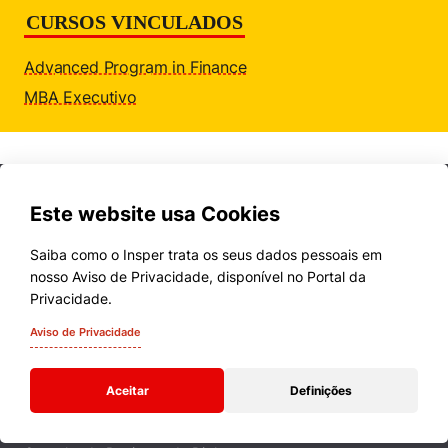
Políticas Públicas
CURSOS VINCULADOS
Sustentabilidade
Advanced Program in Finance
MBA Executivo
Tecnologia e Dados
Cookies estritamente necessários
Cookies de preferências de usuário
Este website usa Cookies
Saiba como o Insper trata os seus dados pessoais em
nosso Aviso de Privacidade, disponível no Portal da
Cursos
Privacidade.
Quem Somos
Aviso de Privacidade
Comunidade Transforme
Aceitar
Definições
Campus