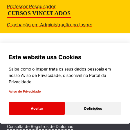
Professor Pesquisador
CURSOS VINCULADOS
Graduação em Administração no Insper
Este website usa Cookies
Saiba como o Insper trata os seus dados pessoais em
nosso Aviso de Privacidade, disponível no Portal da
Cursos
Privacidade.
Quem Somos
Aviso de Privacidade
Comunidade Transforme
Aceitar
Definições
Campus
Consulta de Registros de Diplomas