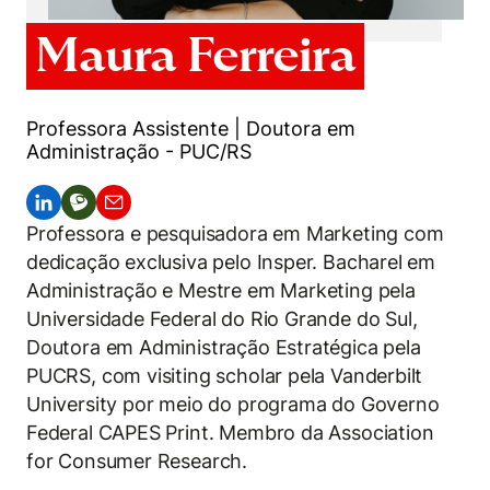
Women in Action
Engenharia e Ciência da Computação
Fale Conosco
Busca por docentes
Biblioteca Telles
Prêmio Duda Ermírio de Moraes
Como funciona
Maura Ferreira
Notícias
Trabalhe conosco
Direito
Áreas de Conhecimento
Repositório Institucional
Atendimento
Youtube
Resolução Eficaz de Problemas
Sala de Imprensa
Prêmios de Excelência
Todas as Engenharias
Pesquisa na Graduação
Visite o Insper
Professora Assistente | Doutora em
Instagram
Oportunidade de Negócios
Administração - PUC/RS
Ensino e aprendizagem
Seminários Acadêmicos
Canal de Ética
Engenharia de Computação
Linkedin
Comitê de Ética em Pesquisa
Ouvidoria
Engenharia de Produção
Professora e pesquisadora em Marketing com
Portal da Privacidade
dedicação exclusiva pelo Insper. Bacharel em
Engenharia Mecânica
Direito
Administração e Mestre em Marketing pela
Universidade Federal do Rio Grande do Sul,
Engenharia Mecatrônica
Economia
Doutora em Administração Estratégica pela
PUCRS, com visiting scholar pela Vanderbilt
Finanças
University por meio do programa do Governo
Federal CAPES Print. Membro da Association
Negócios
for Consumer Research.