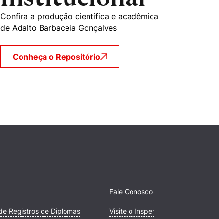
Confira a produção científica e acadêmica
de Adalto Barbaceia Gonçalves
Conheça o Repositório
Fale Conosco
de Registros de Diplomas
Visite o Insper