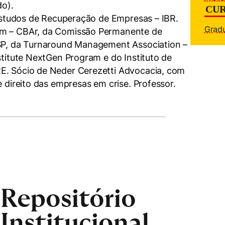
do).
CUR
e Estudos de Recuperação de Empresas – IBR.
Gradu
em – CBAr, da Comissão Permanente de
ASP, da Turnaround Management Association –
stitute NextGen Program e do Instituto de
E. Sócio de Neder Cerezetti Advocacia, com
e direito das empresas em crise. Professor.
mente necessários
erências de usuário
Repositório
Institucional