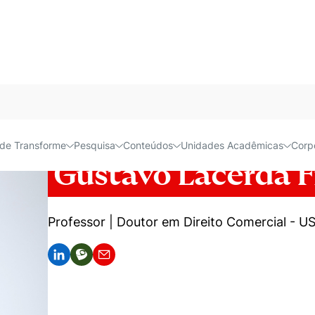
Acessível e
de Transforme
Pesquisa
Conteúdos
Unidades Acadêmicas
Corp
Gustavo Lacerda 
Professor | Doutor em Direito Comercial - U