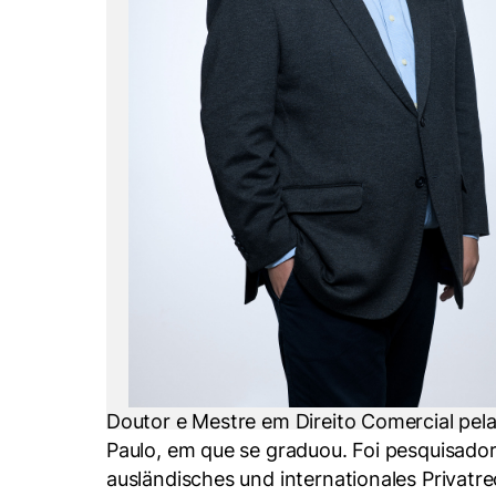
Conhecimento
Hub de Inovação e
Repositório Institucional
Instagram
Empreendedorismo
Women in Action
Pesquisa na Graduação
Linkedin
Trabalhe conosco
Seminários Acadêmicos
Comitê de Ética em
Sala de Imprensa
Pesquisa
Doutor e Mestre em Direito Comercial pela
Paulo, em que se graduou. Foi pesquisador 
ausländisches und internationales Priva