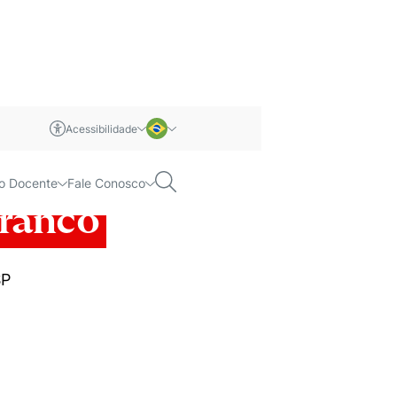
Acessibilidade
m libras
Português
Pesquisar
o Docente
Fale Conosco
Inglês
Franco
SP