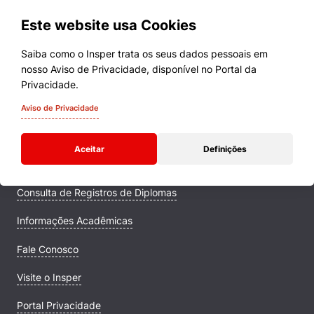
Políticas Públicas
Este website usa Cookies
Cookies estritamente necessários
Sustentabilidade
Cookies de preferências de usuário
Saiba como o Insper trata os seus dados pessoais em
nosso Aviso de Privacidade, disponível no Portal da
Tecnologia e Dados
Cursos
Privacidade.
Quem Somos
Aviso de Privacidade
Comunidade Transforme
Aceitar
Definições
Campus
Consulta de Registros de Diplomas
Informações Acadêmicas
Fale Conosco
Visite o Insper
Portal Privacidade