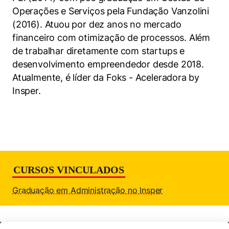
Women in Action
Engenharia e Ciência da Computação
Fale Conosco
Busca por docentes
Operações e Serviços pela Fundação Vanzolini
Biblioteca Telles
Prêmio Duda Ermírio de Moraes
Como funciona
Notícias
(2016). Atuou por dez anos no mercado
Trabalhe conosco
Direito
Áreas de Conhecimento
Repositório Institucional
Atendimento
financeiro com otimização de processos. Além
Youtube
Resolução Eficaz de Problemas
Sala de Imprensa
de trabalhar diretamente com startups e
Prêmios de Excelência
Todas as Engenharias
Pesquisa na Graduação
Visite o Insper
Instagram
desenvolvimento empreendedor desde 2018.
Oportunidade de Negócios
Ensino e aprendizagem
Seminários Acadêmicos
Canal de Ética
Atualmente, é líder da Foks - Aceleradora by
Engenharia de Computação
Linkedin
Insper.
Comitê de Ética em Pesquisa
Ouvidoria
Engenharia de Produção
Portal da Privacidade
Engenharia Mecânica
Direito
Engenharia Mecatrônica
Economia
CURSOS VINCULADOS
Finanças
Graduação em Administração no Insper
Negócios